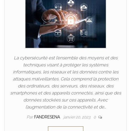
La cybersécurité est l’ensemble des moyens et des
techniques visant à protéger les systèmes
informatiques, les réseaux et les données contre les
attaques malveillantes. Cela comprend la protection
des ordinateurs, des serveurs, des réseaux, des
smartphones et des appareils connectés, ainsi que des
données stockées sur ces appareils. Avec
l’augmentation de la connectivité et de…
Par
FANDRESENA
janvier 20, 2023
0