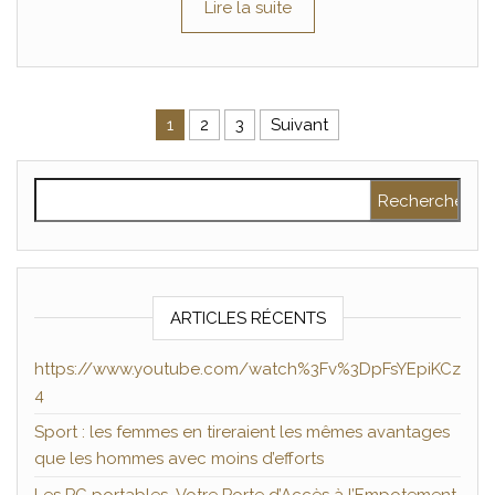
Lire la suite
Pagination des publications
1
2
3
Suivant
Rechercher :
ARTICLES RÉCENTS
https://www.youtube.com/watch%3Fv%3DpFsYEpiKCz
4
Sport : les femmes en tireraient les mêmes avantages
que les hommes avec moins d’efforts