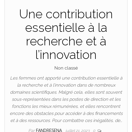
Une contribution
essentielle à la
recherche et à
l’innovation
Non classé
Les femmes ont apporté une contribution essentielle à
la recherche et à l’innovation dans de nombreux
domaines scientifiques. Malgré cela, elles sont souvent
sous-représentées dans les postes de direction et les
fonctions les mieux rémunérées, et elles rencontrent
encore des obstacles pour accéder à des financements
et à des ressources. Pour combattre ces inégalités, de…
Par
FANDRESENA
juillet 21, 2023
0