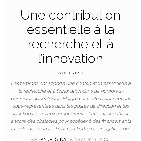
Une contribution
essentielle à la
recherche et à
l’innovation
Non classé
Les femmes ont apporté une contribution essentielle à
la recherche et à l’innovation dans de nombreux
domaines scientifiques. Malgré cela, elles sont souvent
sous-représentées dans les postes de direction et les
fonctions les mieux rémunérées, et elles rencontrent
encore des obstacles pour accéder à des financements
et à des ressources. Pour combattre ces inégalités, de…
Par
FANDRESENA
juillet 21, 2023
0