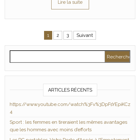
Lire la suite
Pagination des publications
1
2
3
Suivant
Rechercher :
ARTICLES RÉCENTS
https://www.youtube.com/watch%3Fv%3DpFsYEpiKCz
4
Sport : les femmes en tireraient les mêmes avantages
que les hommes avec moins d’efforts