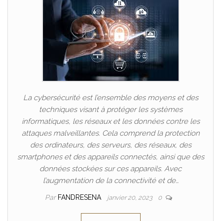
La cybersécurité est l’ensemble des moyens et des
techniques visant à protéger les systèmes
informatiques, les réseaux et les données contre les
attaques malveillantes. Cela comprend la protection
des ordinateurs, des serveurs, des réseaux, des
smartphones et des appareils connectés, ainsi que des
données stockées sur ces appareils. Avec
l’augmentation de la connectivité et de…
Par
FANDRESENA
janvier 20, 2023
0