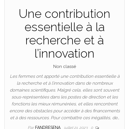
Une contribution
essentielle à la
recherche et à
l’innovation
Non classé
Les femmes ont apporté une contribution essentielle à
la recherche et à l’innovation dans de nombreux
domaines scientifiques. Malgré cela, elles sont souvent
sous-représentées dans les postes de direction et les
fonctions les mieux rémunérées, et elles rencontrent
encore des obstacles pour accéder à des financements
et à des ressources. Pour combattre ces inégalités, de…
Par
FANDRESENA
juillet 21, 2023
0