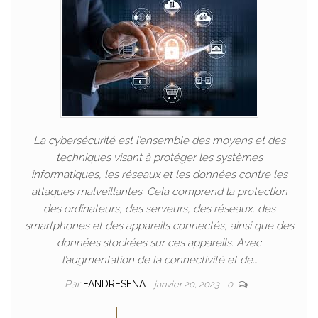
La cybersécurité est l’ensemble des moyens et des
techniques visant à protéger les systèmes
informatiques, les réseaux et les données contre les
attaques malveillantes. Cela comprend la protection
des ordinateurs, des serveurs, des réseaux, des
smartphones et des appareils connectés, ainsi que des
données stockées sur ces appareils. Avec
l’augmentation de la connectivité et de…
Par
FANDRESENA
janvier 20, 2023
0