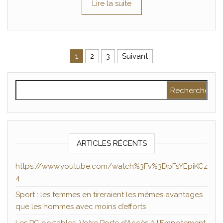
Lire la suite
Pagination des publications
1
2
3
Suivant
Rechercher :
ARTICLES RÉCENTS
https://www.youtube.com/watch%3Fv%3DpFsYEpiKCz
4
Sport : les femmes en tireraient les mêmes avantages
que les hommes avec moins d’efforts