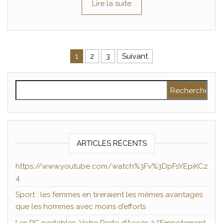
Lire la suite
Pagination des publications
1
2
3
Suivant
Rechercher :
ARTICLES RÉCENTS
https://www.youtube.com/watch%3Fv%3DpFsYEpiKCz
4
Sport : les femmes en tireraient les mêmes avantages
que les hommes avec moins d’efforts