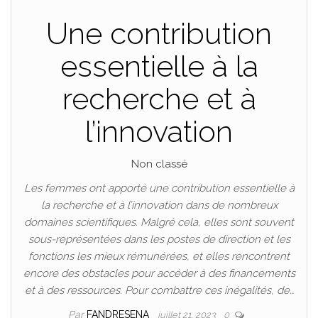
Une contribution
essentielle à la
recherche et à
l’innovation
Non classé
Les femmes ont apporté une contribution essentielle à
la recherche et à l’innovation dans de nombreux
domaines scientifiques. Malgré cela, elles sont souvent
sous-représentées dans les postes de direction et les
fonctions les mieux rémunérées, et elles rencontrent
encore des obstacles pour accéder à des financements
et à des ressources. Pour combattre ces inégalités, de…
Par
FANDRESENA
juillet 21, 2023
0