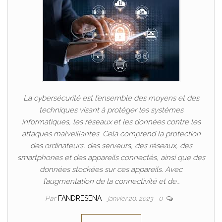
La cybersécurité est l’ensemble des moyens et des
techniques visant à protéger les systèmes
informatiques, les réseaux et les données contre les
attaques malveillantes. Cela comprend la protection
des ordinateurs, des serveurs, des réseaux, des
smartphones et des appareils connectés, ainsi que des
données stockées sur ces appareils. Avec
l’augmentation de la connectivité et de…
Par
FANDRESENA
janvier 20, 2023
0