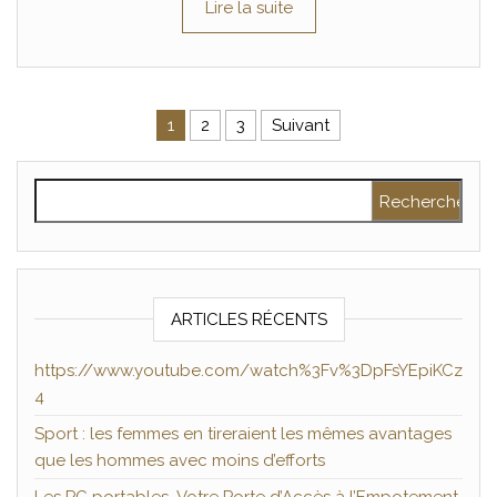
Lire la suite
Pagination des publications
1
2
3
Suivant
Rechercher :
ARTICLES RÉCENTS
https://www.youtube.com/watch%3Fv%3DpFsYEpiKCz
4
Sport : les femmes en tireraient les mêmes avantages
que les hommes avec moins d’efforts