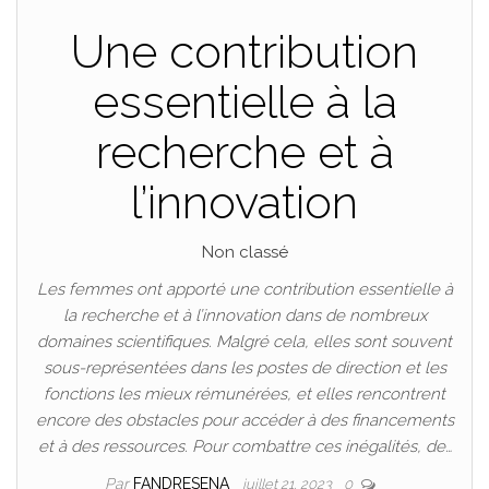
Une contribution
essentielle à la
recherche et à
l’innovation
Non classé
Les femmes ont apporté une contribution essentielle à
la recherche et à l’innovation dans de nombreux
domaines scientifiques. Malgré cela, elles sont souvent
sous-représentées dans les postes de direction et les
fonctions les mieux rémunérées, et elles rencontrent
encore des obstacles pour accéder à des financements
et à des ressources. Pour combattre ces inégalités, de…
Par
FANDRESENA
juillet 21, 2023
0