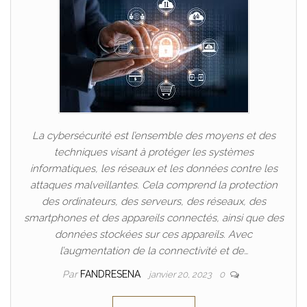
La cybersécurité est l’ensemble des moyens et des
techniques visant à protéger les systèmes
informatiques, les réseaux et les données contre les
attaques malveillantes. Cela comprend la protection
des ordinateurs, des serveurs, des réseaux, des
smartphones et des appareils connectés, ainsi que des
données stockées sur ces appareils. Avec
l’augmentation de la connectivité et de…
Par
FANDRESENA
janvier 20, 2023
0