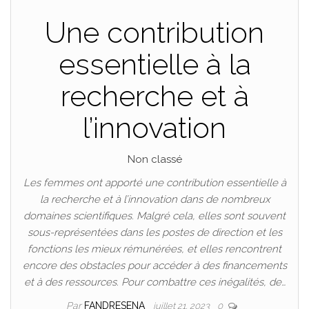
Une contribution
essentielle à la
recherche et à
l’innovation
Non classé
Les femmes ont apporté une contribution essentielle à
la recherche et à l’innovation dans de nombreux
domaines scientifiques. Malgré cela, elles sont souvent
sous-représentées dans les postes de direction et les
fonctions les mieux rémunérées, et elles rencontrent
encore des obstacles pour accéder à des financements
et à des ressources. Pour combattre ces inégalités, de…
Par
FANDRESENA
juillet 21, 2023
0