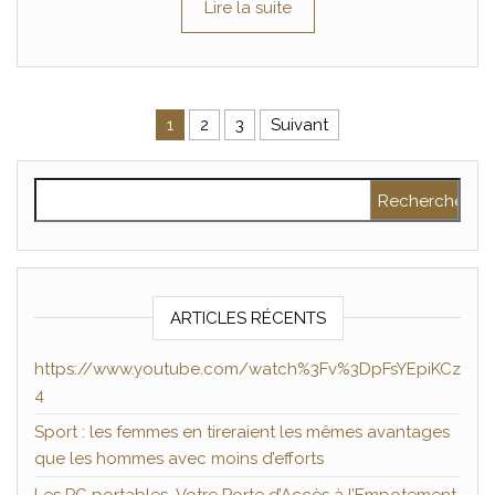
Lire la suite
Pagination des publications
1
2
3
Suivant
Rechercher :
ARTICLES RÉCENTS
https://www.youtube.com/watch%3Fv%3DpFsYEpiKCz
4
Sport : les femmes en tireraient les mêmes avantages
que les hommes avec moins d’efforts