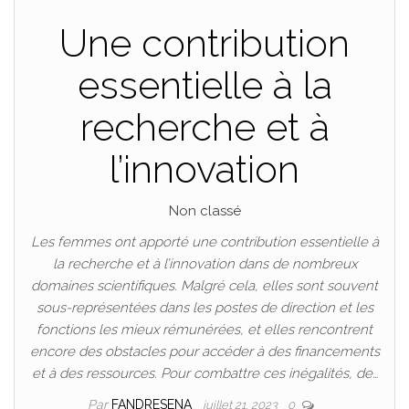
Une contribution
essentielle à la
recherche et à
l’innovation
Non classé
Les femmes ont apporté une contribution essentielle à
la recherche et à l’innovation dans de nombreux
domaines scientifiques. Malgré cela, elles sont souvent
sous-représentées dans les postes de direction et les
fonctions les mieux rémunérées, et elles rencontrent
encore des obstacles pour accéder à des financements
et à des ressources. Pour combattre ces inégalités, de…
Par
FANDRESENA
juillet 21, 2023
0