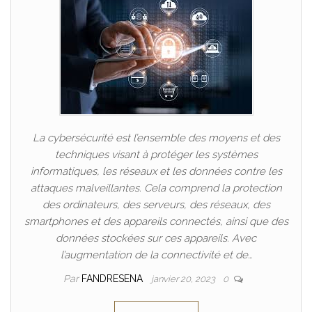
La cybersécurité est l’ensemble des moyens et des
techniques visant à protéger les systèmes
informatiques, les réseaux et les données contre les
attaques malveillantes. Cela comprend la protection
des ordinateurs, des serveurs, des réseaux, des
smartphones et des appareils connectés, ainsi que des
données stockées sur ces appareils. Avec
l’augmentation de la connectivité et de…
Par
FANDRESENA
janvier 20, 2023
0