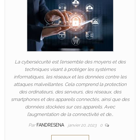
La cybersécurité est l’ensemble des moyens et des
techniques visant à protéger les systèmes
informatiques, les réseaux et les données contre les
attaques malveillantes. Cela comprend la protection
des ordinateurs, des serveurs, des réseaux, des
smartphones et des appareils connectés, ainsi que des
données stockées sur ces appareils. Avec
l’augmentation de la connectivité et de…
Par
FANDRESENA
janvier 20, 2023
0