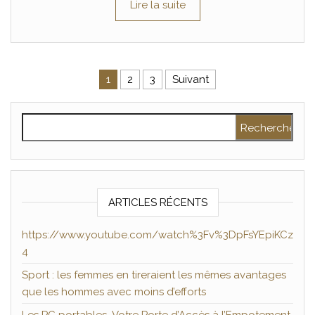
Lire la suite
Pagination des publications
1
2
3
Suivant
Rechercher :
ARTICLES RÉCENTS
https://www.youtube.com/watch%3Fv%3DpFsYEpiKCz
4
Sport : les femmes en tireraient les mêmes avantages
que les hommes avec moins d’efforts