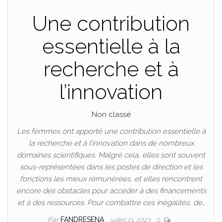
Une contribution
essentielle à la
recherche et à
l’innovation
Non classé
Les femmes ont apporté une contribution essentielle à
la recherche et à l’innovation dans de nombreux
domaines scientifiques. Malgré cela, elles sont souvent
sous-représentées dans les postes de direction et les
fonctions les mieux rémunérées, et elles rencontrent
encore des obstacles pour accéder à des financements
et à des ressources. Pour combattre ces inégalités, de…
Par
FANDRESENA
juillet 21, 2023
0