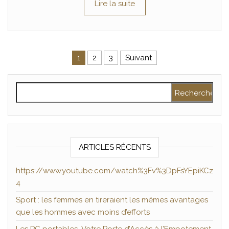
Lire la suite
Pagination des publications
1
2
3
Suivant
Rechercher :
ARTICLES RÉCENTS
https://www.youtube.com/watch%3Fv%3DpFsYEpiKCz
4
Sport : les femmes en tireraient les mêmes avantages
que les hommes avec moins d’efforts