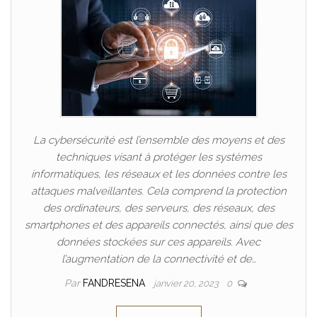
La cybersécurité est l’ensemble des moyens et des
techniques visant à protéger les systèmes
informatiques, les réseaux et les données contre les
attaques malveillantes. Cela comprend la protection
des ordinateurs, des serveurs, des réseaux, des
smartphones et des appareils connectés, ainsi que des
données stockées sur ces appareils. Avec
l’augmentation de la connectivité et de…
Par
FANDRESENA
janvier 20, 2023
0