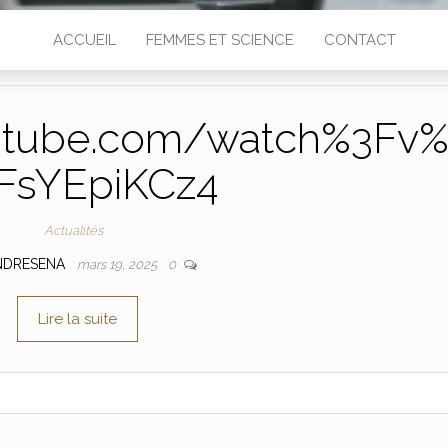
ACCUEIL
FEMMES ET SCIENCE
CONTACT
utube.com/watch%3Fv
FsYEpiKCz4
Actualités
NDRESENA
mars 19, 2025
0
Lire la suite