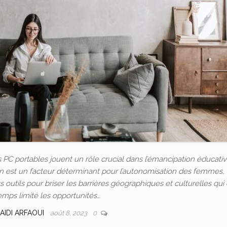
C portables jouent un rôle crucial dans l’émancipation éducativ
ion est un facteur déterminant pour l’autonomisation des femmes, 
outils pour briser les barrières géographiques et culturelles qui
emps limité les opportunités…
AIDI ARFAOUI
août 8, 2023
0