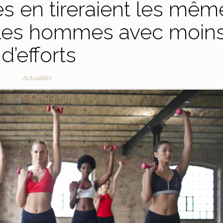
es en tireraient les mêm
 les hommes avec moin
d’efforts
Actualités