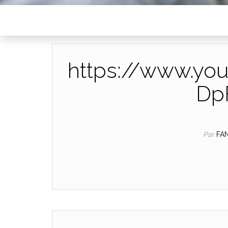
https://www.yo
Dp
Par
FA