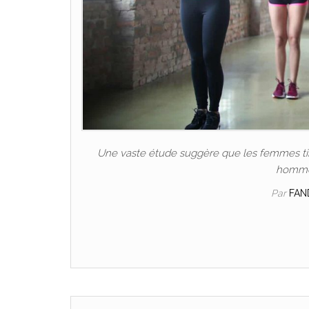
Une vaste étude suggère que les femmes tire
hommes
Par
FAN