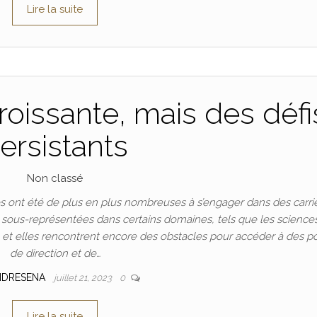
Lire la suite
oissante, mais des défi
ersistants
Non classé
 ont été de plus en plus nombreuses à s’engager dans des carri
t sous-représentées dans certains domaines, tels que les science
n, et elles rencontrent encore des obstacles pour accéder à des p
de direction et de…
NDRESENA
juillet 21, 2023
0
Lire la suite