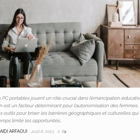
C portables jouent un rôle crucial dans l’émancipation éducativ
ion est un facteur déterminant pour l’autonomisation des femmes, 
outils pour briser les barrières géographiques et culturelles qui
emps limité les opportunités…
AIDI ARFAOUI
août 8, 2023
0