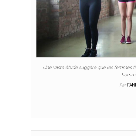
Une vaste étude suggère que les femmes tire
hommes
Par
FAN