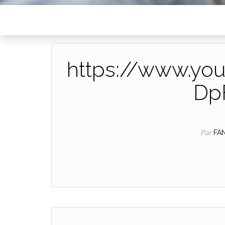
https://www.yo
Dp
Par
FA