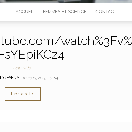
ACCUEIL
FEMMES ET SCIENCE
CONTACT
utube.com/watch%3Fv
FsYEpiKCz4
Actualités
NDRESENA
mars 19, 2025
0
Lire la suite