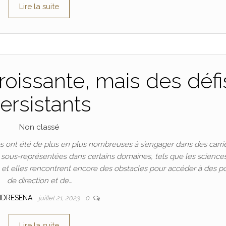
Lire la suite
oissante, mais des défi
ersistants
Non classé
 ont été de plus en plus nombreuses à s’engager dans des carri
t sous-représentées dans certains domaines, tels que les science
n, et elles rencontrent encore des obstacles pour accéder à des p
de direction et de…
NDRESENA
juillet 21, 2023
0
Lire la suite