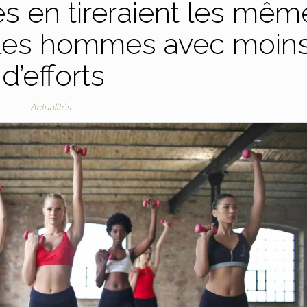
es en tireraient les mêm
 les hommes avec moin
d’efforts
Actualités