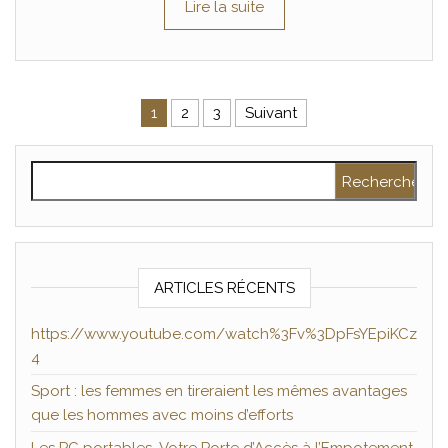
Lire la suite
Pagination des publications
1
2
3
Suivant
Rechercher :
ARTICLES RÉCENTS
https://www.youtube.com/watch%3Fv%3DpFsYEpiKCz
4
Sport : les femmes en tireraient les mêmes avantages
que les hommes avec moins d’efforts