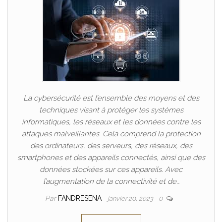
La cybersécurité est l’ensemble des moyens et des
techniques visant à protéger les systèmes
informatiques, les réseaux et les données contre les
attaques malveillantes. Cela comprend la protection
des ordinateurs, des serveurs, des réseaux, des
smartphones et des appareils connectés, ainsi que des
données stockées sur ces appareils. Avec
l’augmentation de la connectivité et de…
Par
FANDRESENA
janvier 20, 2023
0