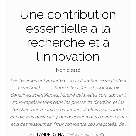
Une contribution
essentielle à la
recherche et à
l’innovation
Non classé
Les femmes ont apporté une contribution essentielle à
la recherche et à l’innovation dans de nombreux
domaines scientifiques. Malgré cela, elles sont souvent
sous-représentées dans les postes de direction et les
fonctions les mieux rémunérées, et elles rencontrent
encore des obstacles pour accéder à des financements
et à des ressources. Pour combattre ces inégalités, de…
Par
FANDRESENA
juillet 21, 2023
0