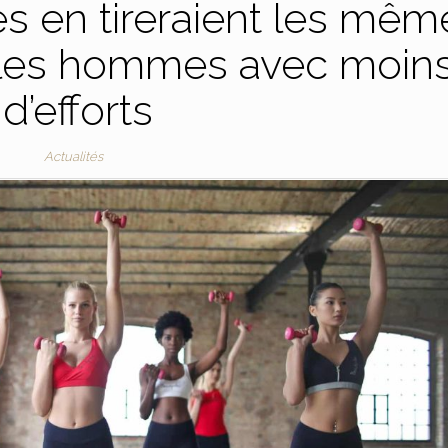
es en tireraient les mêm
 les hommes avec moin
d’efforts
Actualités