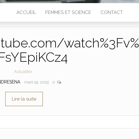
ACCUEIL
FEMMES ET SCIENCE
CONTACT
utube.com/watch%3Fv
FsYEpiKCz4
Actualités
NDRESENA
mars 19, 2025
0
Lire la suite