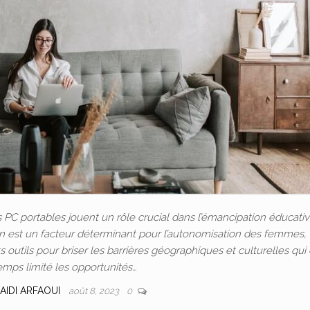
C portables jouent un rôle crucial dans l’émancipation éducativ
ion est un facteur déterminant pour l’autonomisation des femmes, 
outils pour briser les barrières géographiques et culturelles qui
emps limité les opportunités…
AIDI ARFAOUI
août 8, 2023
0