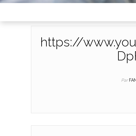
https://www.yo
Dp
Par
FA