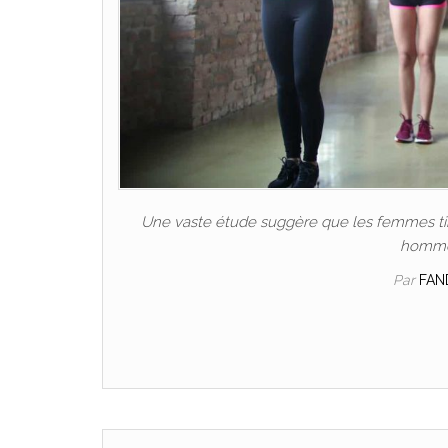
Une vaste étude suggère que les femmes tire
hommes
Par
FAN