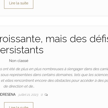
Lire la suite
oissante, mais des défi
ersistants
Non classé
 ont été de plus en plus nombreuses à s’engager dans des carri
t sous-représentées dans certains domaines, tels que les science
n, et elles rencontrent encore des obstacles pour accéder à des p
de direction et de…
NDRESENA
juillet 21, 2023
0
Lire la suite