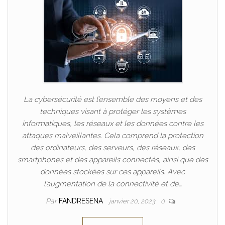
La cybersécurité est l’ensemble des moyens et des
techniques visant à protéger les systèmes
informatiques, les réseaux et les données contre les
attaques malveillantes. Cela comprend la protection
des ordinateurs, des serveurs, des réseaux, des
smartphones et des appareils connectés, ainsi que des
données stockées sur ces appareils. Avec
l’augmentation de la connectivité et de…
Par
FANDRESENA
janvier 20, 2023
0