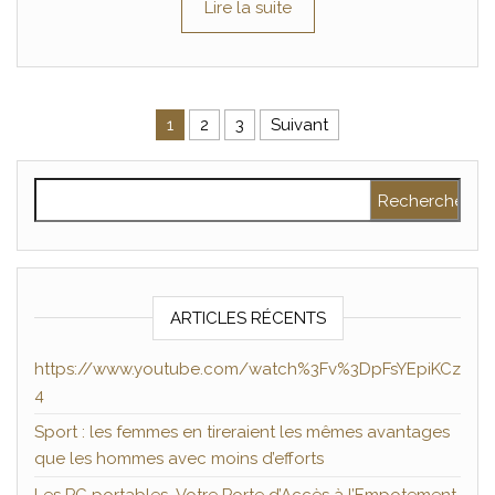
Lire la suite
Pagination des publications
1
2
3
Suivant
Rechercher :
ARTICLES RÉCENTS
https://www.youtube.com/watch%3Fv%3DpFsYEpiKCz
4
Sport : les femmes en tireraient les mêmes avantages
que les hommes avec moins d’efforts