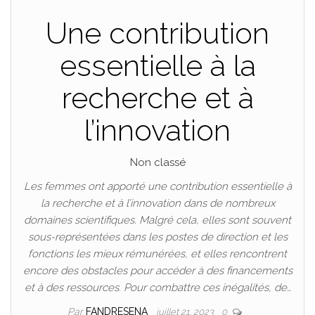
Une contribution
essentielle à la
recherche et à
l’innovation
Non classé
Les femmes ont apporté une contribution essentielle à
la recherche et à l’innovation dans de nombreux
domaines scientifiques. Malgré cela, elles sont souvent
sous-représentées dans les postes de direction et les
fonctions les mieux rémunérées, et elles rencontrent
encore des obstacles pour accéder à des financements
et à des ressources. Pour combattre ces inégalités, de…
Par
FANDRESENA
juillet 21, 2023
0