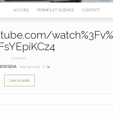
ACCUEIL
FEMMES ET SCIENCE
CONTACT
utube.com/watch%3Fv
FsYEpiKCz4
Actualités
NDRESENA
mars 19, 2025
0
Lire la suite