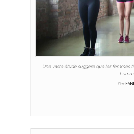
Une vaste étude suggère que les femmes tire
hommes
Par
FAN