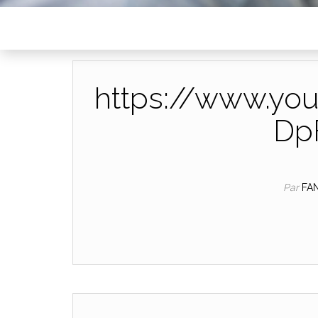
https://www.yo
Dp
Par
FA