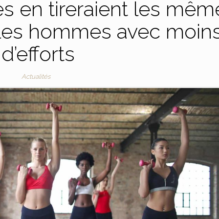
es en tireraient les mêm
 les hommes avec moin
d’efforts
Actualités