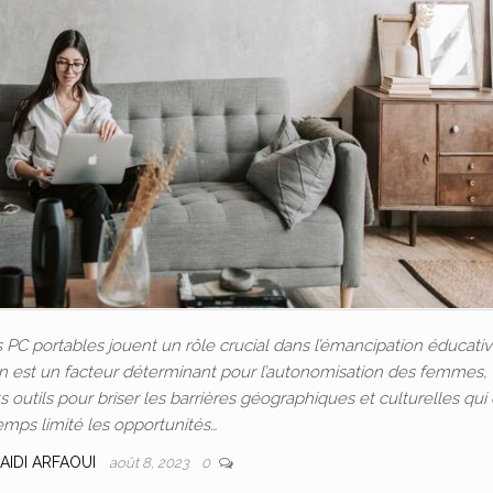
C portables jouent un rôle crucial dans l’émancipation éducativ
ion est un facteur déterminant pour l’autonomisation des femmes, 
outils pour briser les barrières géographiques et culturelles qui
emps limité les opportunités…
AIDI ARFAOUI
août 8, 2023
0