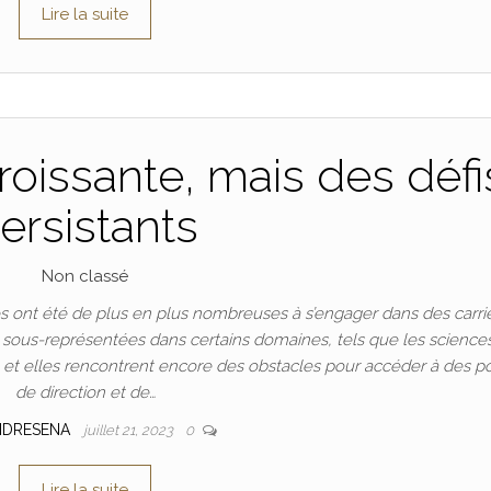
Lire la suite
oissante, mais des défi
ersistants
Non classé
 ont été de plus en plus nombreuses à s’engager dans des carri
t sous-représentées dans certains domaines, tels que les science
n, et elles rencontrent encore des obstacles pour accéder à des p
de direction et de…
NDRESENA
juillet 21, 2023
0
Lire la suite