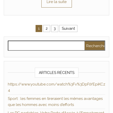
Lire la suite
Pagination des publications
1
2
3
Suivant
Rechercher :
ARTICLES RÉCENTS
https://www.youtube.com/watch%3Fv%3DpFsYEpiKCz
4
Sport : les femmes en tireraient les mêmes avantages
que les hommes avec moins d’efforts