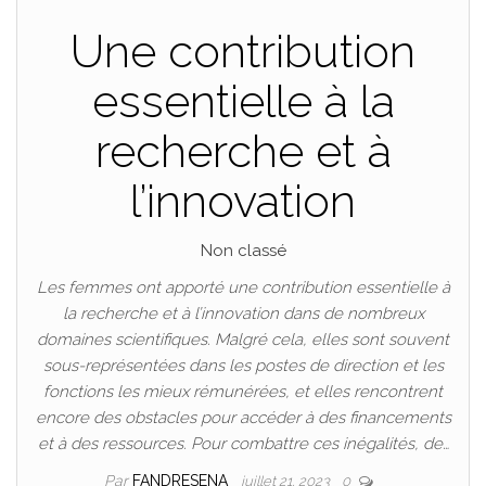
Une contribution
essentielle à la
recherche et à
l’innovation
Non classé
Les femmes ont apporté une contribution essentielle à
la recherche et à l’innovation dans de nombreux
domaines scientifiques. Malgré cela, elles sont souvent
sous-représentées dans les postes de direction et les
fonctions les mieux rémunérées, et elles rencontrent
encore des obstacles pour accéder à des financements
et à des ressources. Pour combattre ces inégalités, de…
Par
FANDRESENA
juillet 21, 2023
0