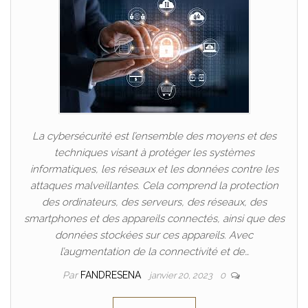
La cybersécurité est l’ensemble des moyens et des
techniques visant à protéger les systèmes
informatiques, les réseaux et les données contre les
attaques malveillantes. Cela comprend la protection
des ordinateurs, des serveurs, des réseaux, des
smartphones et des appareils connectés, ainsi que des
données stockées sur ces appareils. Avec
l’augmentation de la connectivité et de…
Par
FANDRESENA
janvier 20, 2023
0