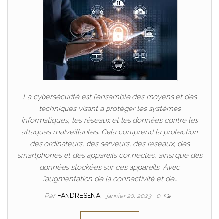
La cybersécurité est l’ensemble des moyens et des
techniques visant à protéger les systèmes
informatiques, les réseaux et les données contre les
attaques malveillantes. Cela comprend la protection
des ordinateurs, des serveurs, des réseaux, des
smartphones et des appareils connectés, ainsi que des
données stockées sur ces appareils. Avec
l’augmentation de la connectivité et de…
Par
FANDRESENA
janvier 20, 2023
0