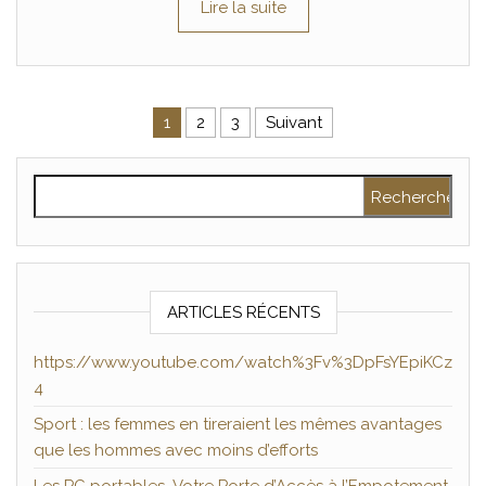
Lire la suite
Pagination des publications
1
2
3
Suivant
Rechercher :
ARTICLES RÉCENTS
https://www.youtube.com/watch%3Fv%3DpFsYEpiKCz
4
Sport : les femmes en tireraient les mêmes avantages
que les hommes avec moins d’efforts