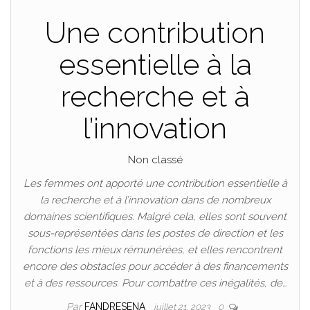
Une contribution
essentielle à la
recherche et à
l’innovation
Non classé
Les femmes ont apporté une contribution essentielle à
la recherche et à l’innovation dans de nombreux
domaines scientifiques. Malgré cela, elles sont souvent
sous-représentées dans les postes de direction et les
fonctions les mieux rémunérées, et elles rencontrent
encore des obstacles pour accéder à des financements
et à des ressources. Pour combattre ces inégalités, de…
Par
FANDRESENA
juillet 21, 2023
0