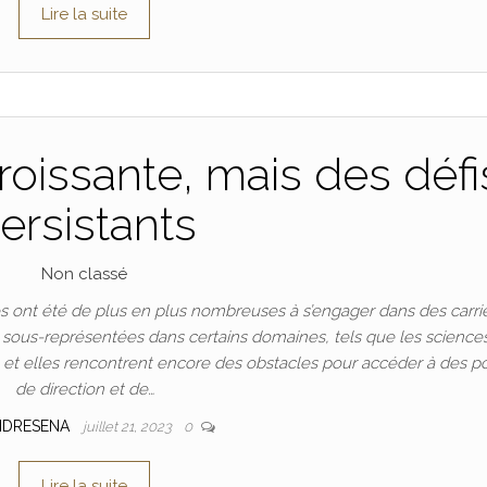
Lire la suite
oissante, mais des défi
ersistants
Non classé
 ont été de plus en plus nombreuses à s’engager dans des carri
t sous-représentées dans certains domaines, tels que les science
n, et elles rencontrent encore des obstacles pour accéder à des p
de direction et de…
NDRESENA
juillet 21, 2023
0
Lire la suite