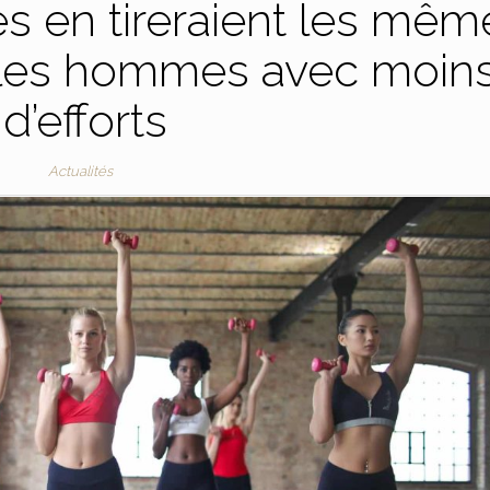
es en tireraient les mêm
 les hommes avec moin
d’efforts
Actualités