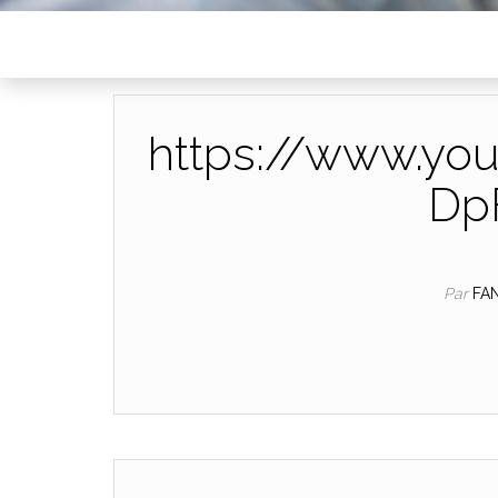
https://www.yo
Dp
Par
FA