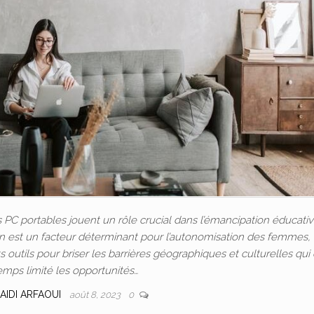
C portables jouent un rôle crucial dans l’émancipation éducativ
ion est un facteur déterminant pour l’autonomisation des femmes, 
outils pour briser les barrières géographiques et culturelles qui
emps limité les opportunités…
AIDI ARFAOUI
août 8, 2023
0