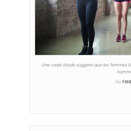
Une vaste étude suggère que les femmes tire
hommes
Par
FAN