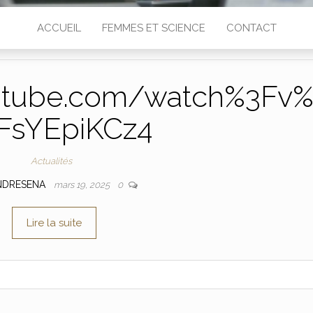
ACCUEIL
FEMMES ET SCIENCE
CONTACT
utube.com/watch%3Fv
FsYEpiKCz4
Actualités
NDRESENA
mars 19, 2025
0
Lire la suite