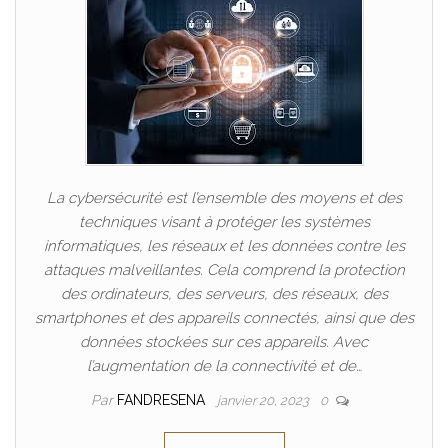
La cybersécurité est l’ensemble des moyens et des
techniques visant à protéger les systèmes
informatiques, les réseaux et les données contre les
attaques malveillantes. Cela comprend la protection
des ordinateurs, des serveurs, des réseaux, des
smartphones et des appareils connectés, ainsi que des
données stockées sur ces appareils. Avec
l’augmentation de la connectivité et de…
Par
FANDRESENA
janvier 20, 2023
0