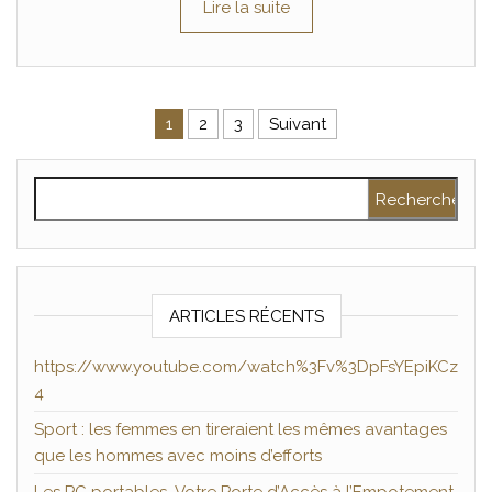
Lire la suite
Pagination des publications
1
2
3
Suivant
Rechercher :
ARTICLES RÉCENTS
https://www.youtube.com/watch%3Fv%3DpFsYEpiKCz
4
Sport : les femmes en tireraient les mêmes avantages
que les hommes avec moins d’efforts