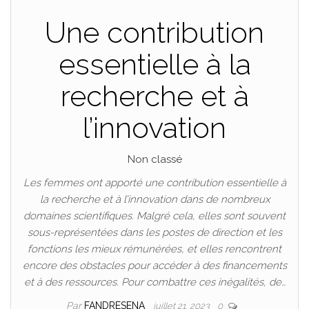
Une contribution
essentielle à la
recherche et à
l’innovation
Non classé
Les femmes ont apporté une contribution essentielle à
la recherche et à l’innovation dans de nombreux
domaines scientifiques. Malgré cela, elles sont souvent
sous-représentées dans les postes de direction et les
fonctions les mieux rémunérées, et elles rencontrent
encore des obstacles pour accéder à des financements
et à des ressources. Pour combattre ces inégalités, de…
Par
FANDRESENA
juillet 21, 2023
0