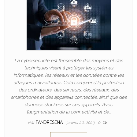
La cybersécurité est l’ensemble des moyens et des
techniques visant à protéger les systèmes
informatiques, les réseaux et les données contre les
attaques malveillantes. Cela comprend la protection
des ordinateurs, des serveurs, des réseaux, des
smartphones et des appareils connectés, ainsi que des
données stockées sur ces appareils. Avec
l’augmentation de la connectivité et de…
Par
FANDRESENA
janvier 20, 2023
0