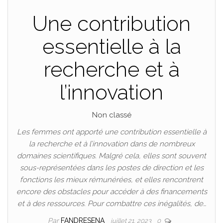
Une contribution
essentielle à la
recherche et à
l’innovation
Non classé
Les femmes ont apporté une contribution essentielle à
la recherche et à l’innovation dans de nombreux
domaines scientifiques. Malgré cela, elles sont souvent
sous-représentées dans les postes de direction et les
fonctions les mieux rémunérées, et elles rencontrent
encore des obstacles pour accéder à des financements
et à des ressources. Pour combattre ces inégalités, de…
Par
FANDRESENA
juillet 21, 2023
0