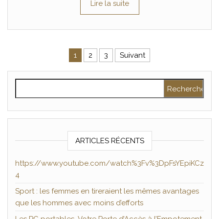
Lire la suite
Pagination des publications
1
2
3
Suivant
Rechercher :
ARTICLES RÉCENTS
https://www.youtube.com/watch%3Fv%3DpFsYEpiKCz
4
Sport : les femmes en tireraient les mêmes avantages
que les hommes avec moins d’efforts