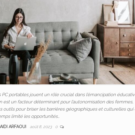
C portables jouent un rôle crucial dans l’émancipation éducativ
ion est un facteur déterminant pour l’autonomisation des femmes, 
outils pour briser les barrières géographiques et culturelles qui
emps limité les opportunités…
AIDI ARFAOUI
août 8, 2023
0