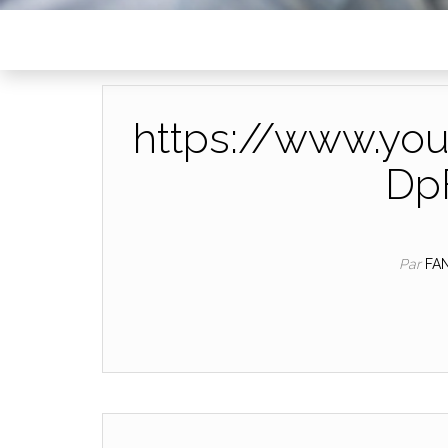
https://www.yo
Dp
Par
FA