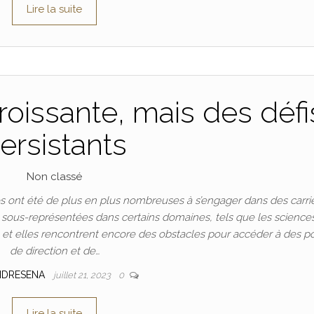
Lire la suite
oissante, mais des défi
ersistants
Non classé
 ont été de plus en plus nombreuses à s’engager dans des carri
t sous-représentées dans certains domaines, tels que les science
n, et elles rencontrent encore des obstacles pour accéder à des p
de direction et de…
NDRESENA
juillet 21, 2023
0
Lire la suite