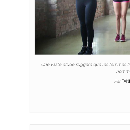
Une vaste étude suggère que les femmes tire
hommes
Par
FAN