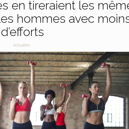
es en tireraient les mêm
 les hommes avec moin
d’efforts
Actualités