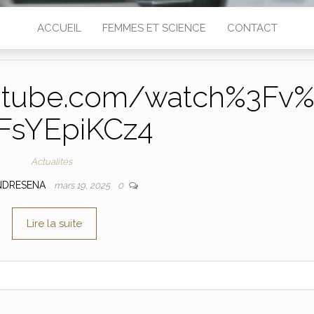
ACCUEIL
FEMMES ET SCIENCE
CONTACT
utube.com/watch%3Fv
FsYEpiKCz4
Actualités
NDRESENA
mars 19, 2025
0
Lire la suite