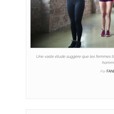
Une vaste étude suggère que les femmes tire
hommes
Par
FAN