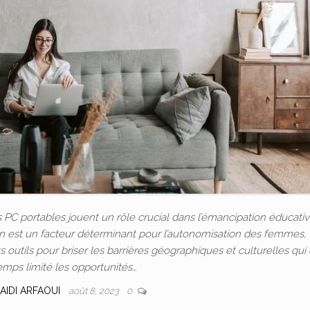
C portables jouent un rôle crucial dans l’émancipation éducativ
ion est un facteur déterminant pour l’autonomisation des femmes, 
outils pour briser les barrières géographiques et culturelles qui
emps limité les opportunités…
AIDI ARFAOUI
août 8, 2023
0