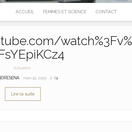
ACCUEIL
FEMMES ET SCIENCE
CONTACT
utube.com/watch%3Fv
FsYEpiKCz4
Actualités
NDRESENA
mars 19, 2025
0
Lire la suite