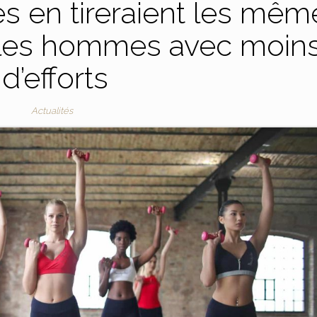
es en tireraient les mêm
 les hommes avec moin
d’efforts
Actualités