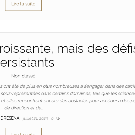
Lire la suite
oissante, mais des défi
ersistants
Non classé
 ont été de plus en plus nombreuses à s’engager dans des carri
t sous-représentées dans certains domaines, tels que les science
n, et elles rencontrent encore des obstacles pour accéder à des p
de direction et de…
NDRESENA
juillet 21, 2023
0
Lire la suite