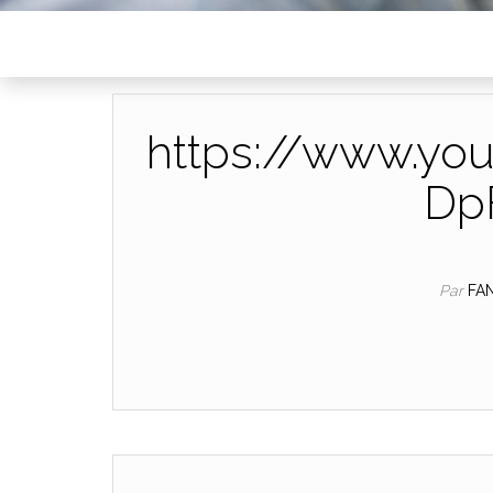
https://www.yo
Dp
Par
FA