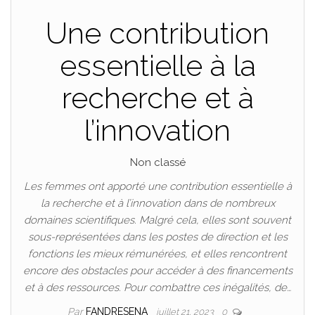
Une contribution
essentielle à la
recherche et à
l’innovation
Non classé
Les femmes ont apporté une contribution essentielle à
la recherche et à l’innovation dans de nombreux
domaines scientifiques. Malgré cela, elles sont souvent
sous-représentées dans les postes de direction et les
fonctions les mieux rémunérées, et elles rencontrent
encore des obstacles pour accéder à des financements
et à des ressources. Pour combattre ces inégalités, de…
Par
FANDRESENA
juillet 21, 2023
0