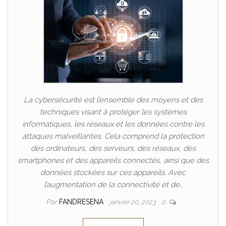
La cybersécurité est l’ensemble des moyens et des
techniques visant à protéger les systèmes
informatiques, les réseaux et les données contre les
attaques malveillantes. Cela comprend la protection
des ordinateurs, des serveurs, des réseaux, des
smartphones et des appareils connectés, ainsi que des
données stockées sur ces appareils. Avec
l’augmentation de la connectivité et de…
Par
FANDRESENA
janvier 20, 2023
0