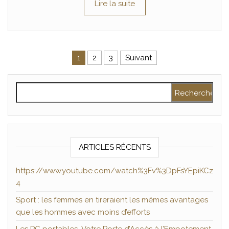
Lire la suite
Pagination des publications
1
2
3
Suivant
Rechercher :
ARTICLES RÉCENTS
https://www.youtube.com/watch%3Fv%3DpFsYEpiKCz
4
Sport : les femmes en tireraient les mêmes avantages
que les hommes avec moins d’efforts