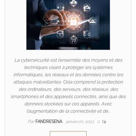
La cybersécurité est l’ensemble des moyens et des
techniques visant à protéger les systèmes
informatiques, les réseaux et les données contre les
attaques malveillantes. Cela comprend la protection
des ordinateurs, des serveurs, des réseaux, des
smartphones et des appareils connectés, ainsi que des
données stockées sur ces appareils. Avec
l’augmentation de la connectivité et de…
Par
FANDRESENA
janvier 20, 2023
0