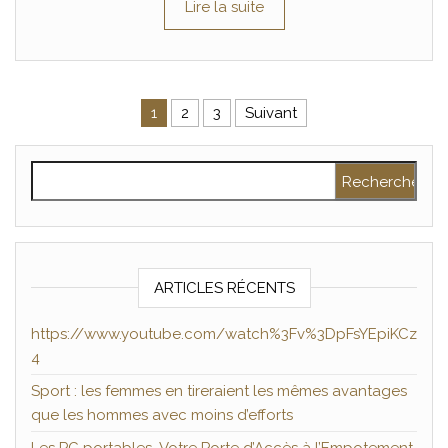
Lire la suite
Pagination des publications
1
2
3
Suivant
Rechercher :
ARTICLES RÉCENTS
https://www.youtube.com/watch%3Fv%3DpFsYEpiKCz
4
Sport : les femmes en tireraient les mêmes avantages
que les hommes avec moins d’efforts