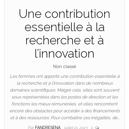
Une contribution
essentielle à la
recherche et à
l’innovation
Non classé
Les femmes ont apporté une contribution essentielle à
la recherche et à l’innovation dans de nombreux
domaines scientifiques. Malgré cela, elles sont souvent
sous-représentées dans les postes de direction et les
fonctions les mieux rémunérées, et elles rencontrent
encore des obstacles pour accéder à des financements
et à des ressources. Pour combattre ces inégalités, de…
Par
FANDRESENA
juillet 21, 2023
0