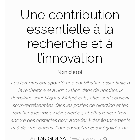
Une contribution
essentielle à la
recherche et à
l’innovation
Non classé
Les femmes ont apporté une contribution essentielle à
la recherche et à l’innovation dans de nombreux
domaines scientifiques. Malgré cela, elles sont souvent
sous-représentées dans les postes de direction et les
fonctions les mieux rémunérées, et elles rencontrent
encore des obstacles pour accéder à des financements
et à des ressources. Pour combattre ces inégalités, de…
Par
FANDRESENA
juillet 21, 2023
0