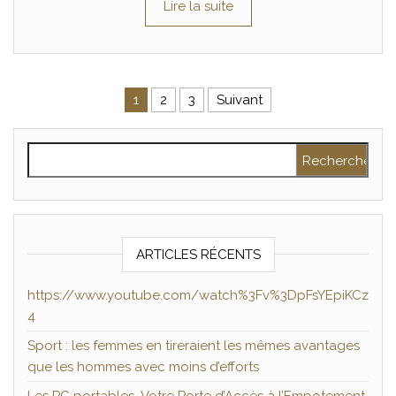
Lire la suite
Pagination des publications
1
2
3
Suivant
Rechercher :
ARTICLES RÉCENTS
https://www.youtube.com/watch%3Fv%3DpFsYEpiKCz
4
Sport : les femmes en tireraient les mêmes avantages
que les hommes avec moins d’efforts