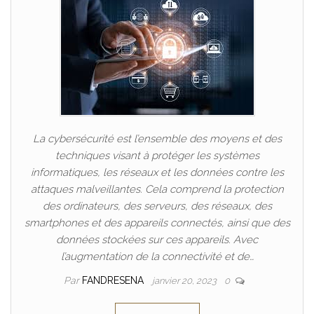
La cybersécurité est l’ensemble des moyens et des
techniques visant à protéger les systèmes
informatiques, les réseaux et les données contre les
attaques malveillantes. Cela comprend la protection
des ordinateurs, des serveurs, des réseaux, des
smartphones et des appareils connectés, ainsi que des
données stockées sur ces appareils. Avec
l’augmentation de la connectivité et de…
Par
FANDRESENA
janvier 20, 2023
0