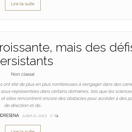
Lire la suite
oissante, mais des défi
ersistants
Non classé
 ont été de plus en plus nombreuses à s’engager dans des carri
t sous-représentées dans certains domaines, tels que les science
n, et elles rencontrent encore des obstacles pour accéder à des p
de direction et de…
NDRESENA
juillet 21, 2023
0
Lire la suite