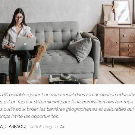
C portables jouent un rôle crucial dans l’émancipation éducativ
ion est un facteur déterminant pour l’autonomisation des femmes, 
outils pour briser les barrières géographiques et culturelles qui
emps limité les opportunités…
AIDI ARFAOUI
août 8, 2023
0