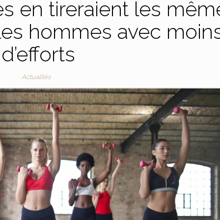
es en tireraient les mêm
 les hommes avec moin
d’efforts
Actualités