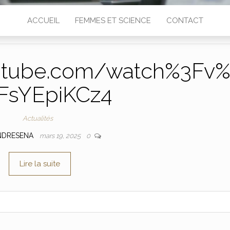
ACCUEIL
FEMMES ET SCIENCE
CONTACT
utube.com/watch%3Fv
FsYEpiKCz4
Actualités
NDRESENA
mars 19, 2025
0
Lire la suite