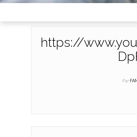
https://www.yo
Dp
Par
FA