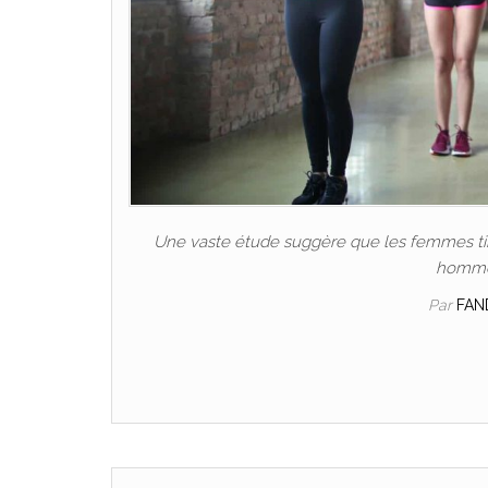
Une vaste étude suggère que les femmes tire
hommes
Par
FAN