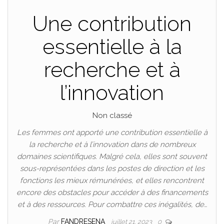
Une contribution
essentielle à la
recherche et à
l’innovation
Non classé
Les femmes ont apporté une contribution essentielle à
la recherche et à l’innovation dans de nombreux
domaines scientifiques. Malgré cela, elles sont souvent
sous-représentées dans les postes de direction et les
fonctions les mieux rémunérées, et elles rencontrent
encore des obstacles pour accéder à des financements
et à des ressources. Pour combattre ces inégalités, de…
Par
FANDRESENA
juillet 21, 2023
0