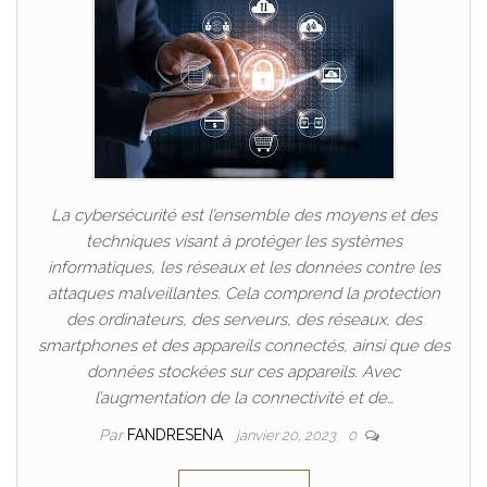
La cybersécurité est l’ensemble des moyens et des
techniques visant à protéger les systèmes
informatiques, les réseaux et les données contre les
attaques malveillantes. Cela comprend la protection
des ordinateurs, des serveurs, des réseaux, des
smartphones et des appareils connectés, ainsi que des
données stockées sur ces appareils. Avec
l’augmentation de la connectivité et de…
Par
FANDRESENA
janvier 20, 2023
0