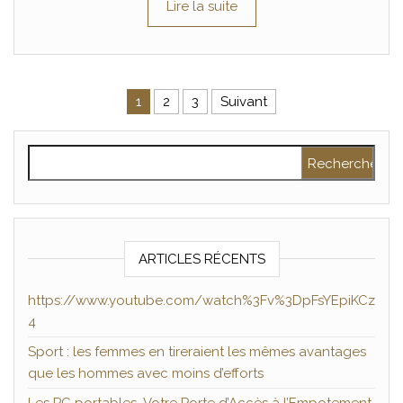
Lire la suite
Pagination des publications
1
2
3
Suivant
Rechercher :
ARTICLES RÉCENTS
https://www.youtube.com/watch%3Fv%3DpFsYEpiKCz
4
Sport : les femmes en tireraient les mêmes avantages
que les hommes avec moins d’efforts