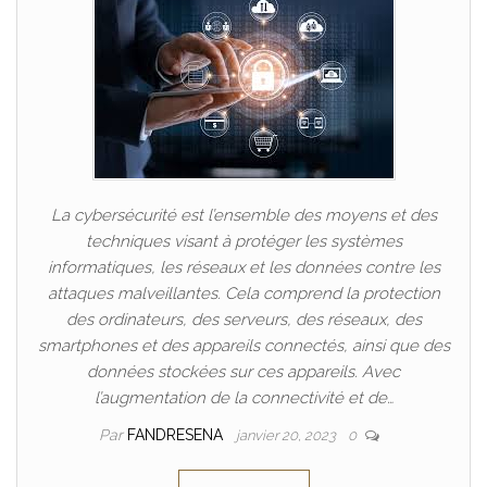
La cybersécurité est l’ensemble des moyens et des
techniques visant à protéger les systèmes
informatiques, les réseaux et les données contre les
attaques malveillantes. Cela comprend la protection
des ordinateurs, des serveurs, des réseaux, des
smartphones et des appareils connectés, ainsi que des
données stockées sur ces appareils. Avec
l’augmentation de la connectivité et de…
Par
FANDRESENA
janvier 20, 2023
0