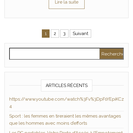
Lire la suite
Pagination des publications
1
2
3
Suivant
Rechercher :
ARTICLES RÉCENTS
https://www.youtube.com/watch%3Fv%3DpFsYEpiKCz
4
Sport : les femmes en tireraient les mêmes avantages
que les hommes avec moins d’efforts