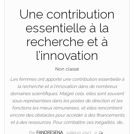
Une contribution
essentielle à la
recherche et à
l’innovation
Non classé
Les femmes ont apporté une contribution essentielle à
la recherche et à l’innovation dans de nombreux
domaines scientifiques. Malgré cela, elles sont souvent
sous-représentées dans les postes de direction et les
fonctions les mieux rémunérées, et elles rencontrent
encore des obstacles pour accéder à des financements
et à des ressources. Pour combattre ces inégalités, de…
Par
FANDRESENA
juillet 21, 2023
0