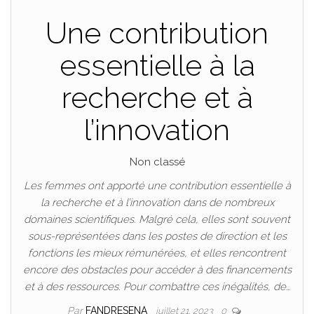
Une contribution
essentielle à la
recherche et à
l’innovation
Non classé
Les femmes ont apporté une contribution essentielle à
la recherche et à l’innovation dans de nombreux
domaines scientifiques. Malgré cela, elles sont souvent
sous-représentées dans les postes de direction et les
fonctions les mieux rémunérées, et elles rencontrent
encore des obstacles pour accéder à des financements
et à des ressources. Pour combattre ces inégalités, de…
Par
FANDRESENA
juillet 21, 2023
0