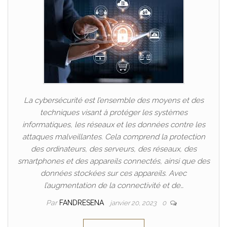
La cybersécurité est l’ensemble des moyens et des
techniques visant à protéger les systèmes
informatiques, les réseaux et les données contre les
attaques malveillantes. Cela comprend la protection
des ordinateurs, des serveurs, des réseaux, des
smartphones et des appareils connectés, ainsi que des
données stockées sur ces appareils. Avec
l’augmentation de la connectivité et de…
Par
FANDRESENA
janvier 20, 2023
0