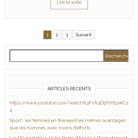
Lire la suite
Pagination des publications
1
2
3
Suivant
Rechercher :
ARTICLES RÉCENTS
https://www.youtube.com/watch%3Fv%3DpFsYEpiKCz
4
Sport : les femmes en tireraient les mêmes avantages
que les hommes avec moins d’efforts