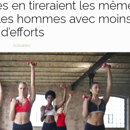
es en tireraient les mêm
 les hommes avec moin
d’efforts
Actualités