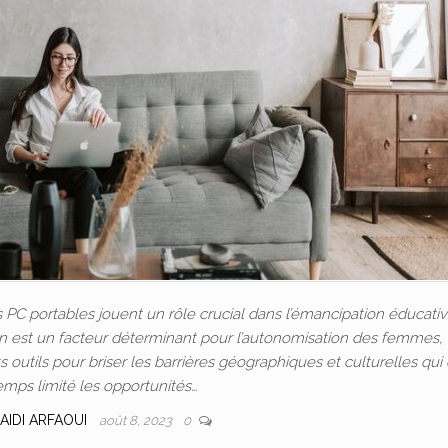
C portables jouent un rôle crucial dans l’émancipation éducativ
ion est un facteur déterminant pour l’autonomisation des femmes, 
outils pour briser les barrières géographiques et culturelles qui
emps limité les opportunités…
AIDI ARFAOUI
août 8, 2023
0