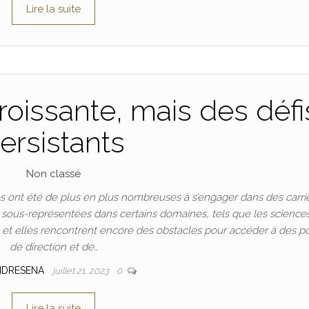
Lire la suite
oissante, mais des défi
ersistants
Non classé
 ont été de plus en plus nombreuses à s’engager dans des carri
t sous-représentées dans certains domaines, tels que les science
n, et elles rencontrent encore des obstacles pour accéder à des p
de direction et de…
NDRESENA
juillet 21, 2023
0
Lire la suite