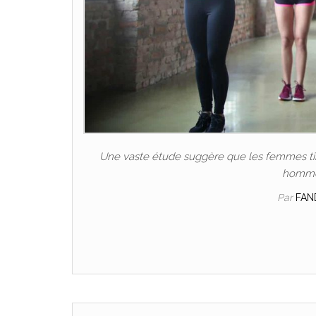
Une vaste étude suggère que les femmes tire
hommes
Par
FAN