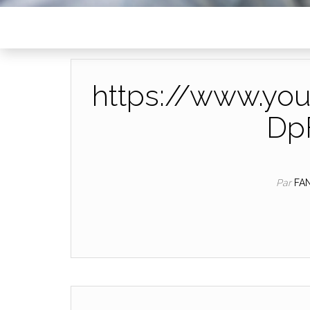
https://www.yo
Dp
Par
FA