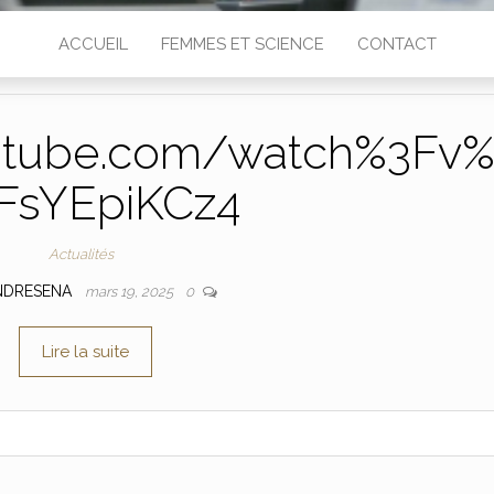
ACCUEIL
FEMMES ET SCIENCE
CONTACT
utube.com/watch%3Fv
FsYEpiKCz4
Actualités
NDRESENA
mars 19, 2025
0
Lire la suite