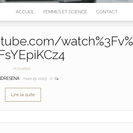
ACCUEIL
FEMMES ET SCIENCE
CONTACT
utube.com/watch%3Fv
FsYEpiKCz4
Actualités
NDRESENA
mars 19, 2025
0
Lire la suite