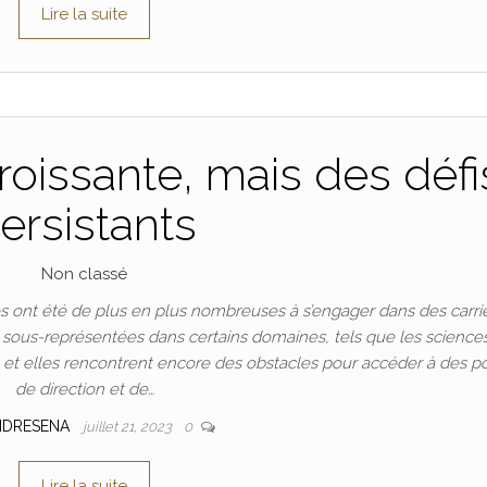
Lire la suite
oissante, mais des défi
ersistants
Non classé
 ont été de plus en plus nombreuses à s’engager dans des carri
t sous-représentées dans certains domaines, tels que les science
n, et elles rencontrent encore des obstacles pour accéder à des p
de direction et de…
NDRESENA
juillet 21, 2023
0
Lire la suite