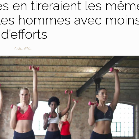
es en tireraient les mêm
 les hommes avec moin
d’efforts
Actualités