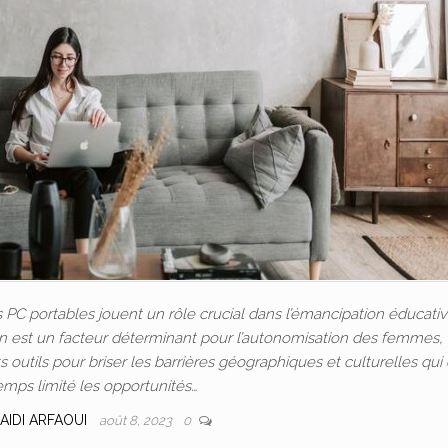
C portables jouent un rôle crucial dans l’émancipation éducativ
ion est un facteur déterminant pour l’autonomisation des femmes, 
outils pour briser les barrières géographiques et culturelles qui
emps limité les opportunités…
AIDI ARFAOUI
août 8, 2023
0