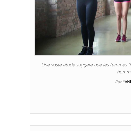
Une vaste étude suggère que les femmes tire
hommes
Par
FAN