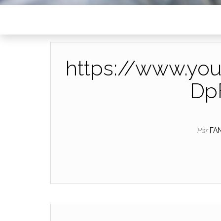
https://www.yo
Dp
Par
FA