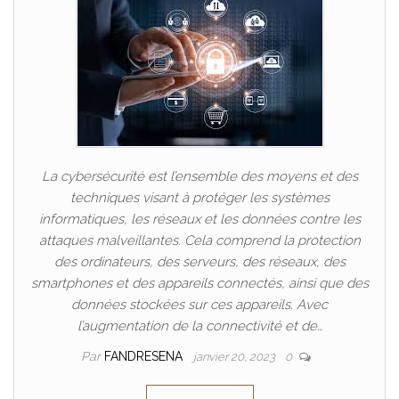
La cybersécurité est l’ensemble des moyens et des
techniques visant à protéger les systèmes
informatiques, les réseaux et les données contre les
attaques malveillantes. Cela comprend la protection
des ordinateurs, des serveurs, des réseaux, des
smartphones et des appareils connectés, ainsi que des
données stockées sur ces appareils. Avec
l’augmentation de la connectivité et de…
Par
FANDRESENA
janvier 20, 2023
0