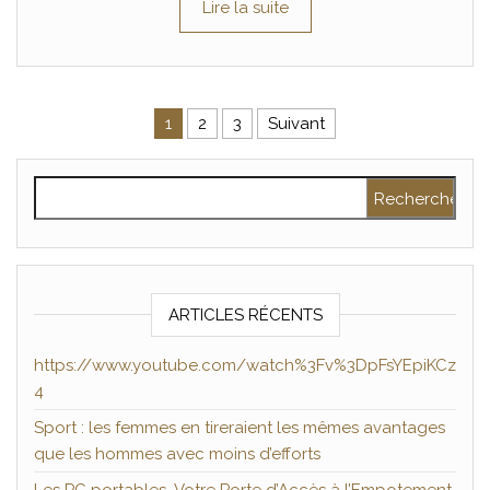
Lire la suite
Pagination des publications
1
2
3
Suivant
Rechercher :
ARTICLES RÉCENTS
https://www.youtube.com/watch%3Fv%3DpFsYEpiKCz
4
Sport : les femmes en tireraient les mêmes avantages
que les hommes avec moins d’efforts