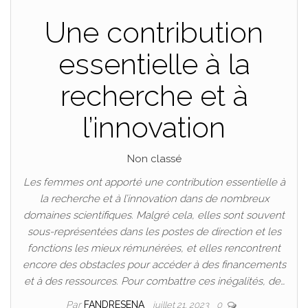
Une contribution
essentielle à la
recherche et à
l’innovation
Non classé
Les femmes ont apporté une contribution essentielle à
la recherche et à l’innovation dans de nombreux
domaines scientifiques. Malgré cela, elles sont souvent
sous-représentées dans les postes de direction et les
fonctions les mieux rémunérées, et elles rencontrent
encore des obstacles pour accéder à des financements
et à des ressources. Pour combattre ces inégalités, de…
Par
FANDRESENA
juillet 21, 2023
0