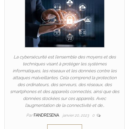
La cybersécurité est l’ensemble des moyens et des
techniques visant à protéger les systèmes
informatiques, les réseaux et les données contre les
attaques malveillantes. Cela comprend la protection
des ordinateurs, des serveurs, des réseaux, des
smartphones et des appareils connectés, ainsi que des
données stockées sur ces appareils. Avec
l’augmentation de la connectivité et de…
Par
FANDRESENA
janvier 20, 2023
0