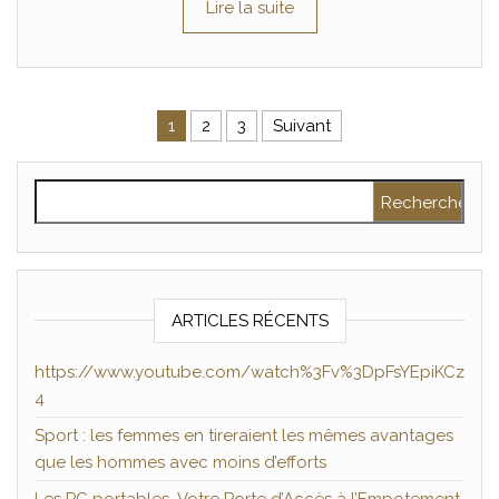
Lire la suite
Pagination des publications
1
2
3
Suivant
Rechercher :
ARTICLES RÉCENTS
https://www.youtube.com/watch%3Fv%3DpFsYEpiKCz
4
Sport : les femmes en tireraient les mêmes avantages
que les hommes avec moins d’efforts