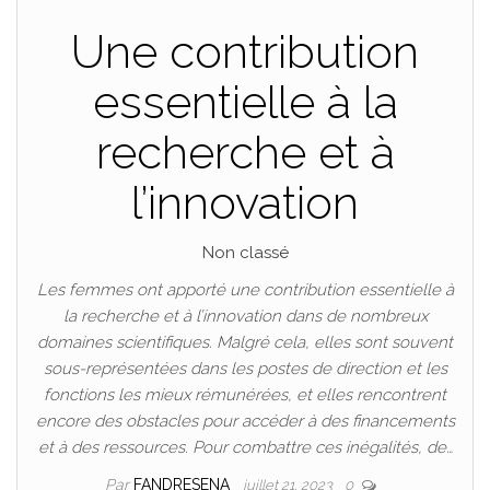
Une contribution
essentielle à la
recherche et à
l’innovation
Non classé
Les femmes ont apporté une contribution essentielle à
la recherche et à l’innovation dans de nombreux
domaines scientifiques. Malgré cela, elles sont souvent
sous-représentées dans les postes de direction et les
fonctions les mieux rémunérées, et elles rencontrent
encore des obstacles pour accéder à des financements
et à des ressources. Pour combattre ces inégalités, de…
Par
FANDRESENA
juillet 21, 2023
0