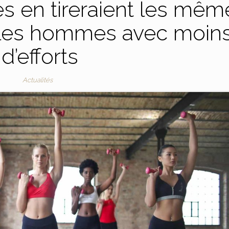
es en tireraient les mêm
 les hommes avec moin
d’efforts
Actualités