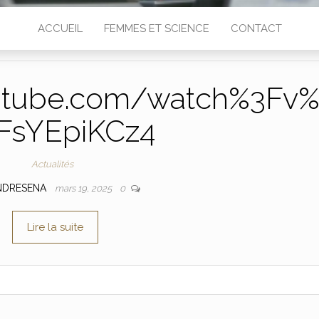
ACCUEIL
FEMMES ET SCIENCE
CONTACT
utube.com/watch%3Fv
FsYEpiKCz4
Actualités
NDRESENA
mars 19, 2025
0
Lire la suite