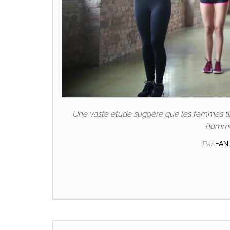
Une vaste étude suggère que les femmes tire
hommes
Par
FAN