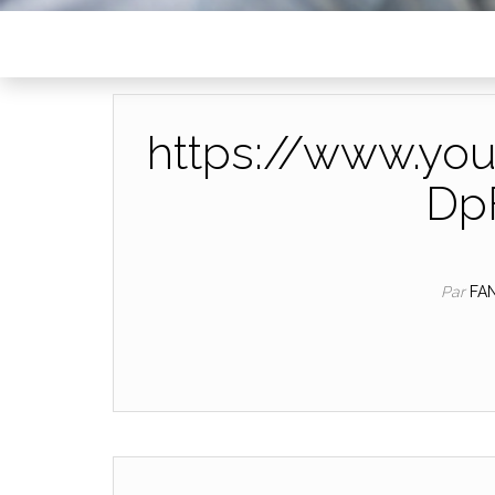
https://www.yo
Dp
Par
FA