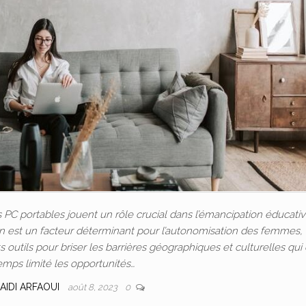
C portables jouent un rôle crucial dans l’émancipation éducativ
ion est un facteur déterminant pour l’autonomisation des femmes, 
outils pour briser les barrières géographiques et culturelles qui
emps limité les opportunités…
AIDI ARFAOUI
août 8, 2023
0