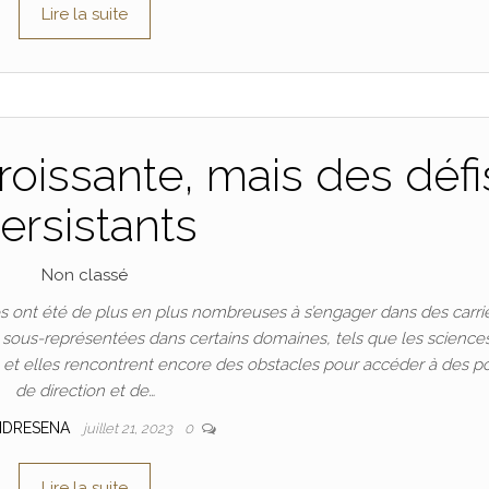
Lire la suite
oissante, mais des défi
ersistants
Non classé
 ont été de plus en plus nombreuses à s’engager dans des carri
t sous-représentées dans certains domaines, tels que les science
n, et elles rencontrent encore des obstacles pour accéder à des p
de direction et de…
NDRESENA
juillet 21, 2023
0
Lire la suite