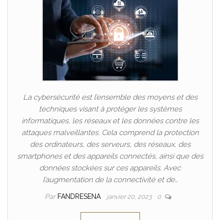
La cybersécurité est l’ensemble des moyens et des
techniques visant à protéger les systèmes
informatiques, les réseaux et les données contre les
attaques malveillantes. Cela comprend la protection
des ordinateurs, des serveurs, des réseaux, des
smartphones et des appareils connectés, ainsi que des
données stockées sur ces appareils. Avec
l’augmentation de la connectivité et de…
Par
FANDRESENA
janvier 20, 2023
0