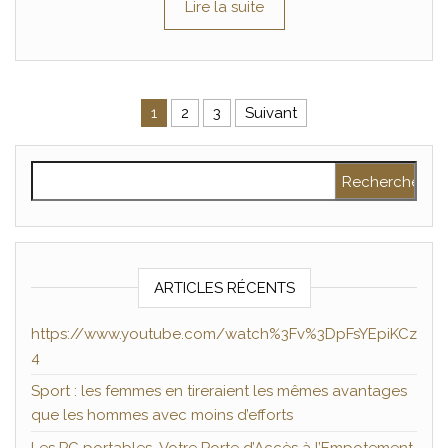
Lire la suite
Pagination des publications
1
2
3
Suivant
Rechercher :
ARTICLES RÉCENTS
https://www.youtube.com/watch%3Fv%3DpFsYEpiKCz
4
Sport : les femmes en tireraient les mêmes avantages
que les hommes avec moins d’efforts