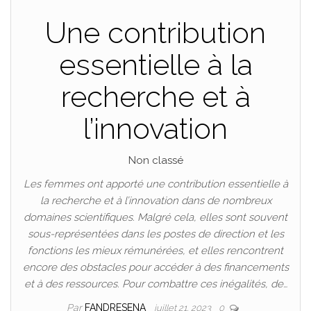
Une contribution
essentielle à la
recherche et à
l’innovation
Non classé
Les femmes ont apporté une contribution essentielle à
la recherche et à l’innovation dans de nombreux
domaines scientifiques. Malgré cela, elles sont souvent
sous-représentées dans les postes de direction et les
fonctions les mieux rémunérées, et elles rencontrent
encore des obstacles pour accéder à des financements
et à des ressources. Pour combattre ces inégalités, de…
Par
FANDRESENA
juillet 21, 2023
0