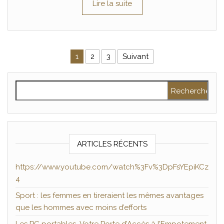
Lire la suite
Pagination des publications
1
2
3
Suivant
Rechercher :
ARTICLES RÉCENTS
https://www.youtube.com/watch%3Fv%3DpFsYEpiKCz
4
Sport : les femmes en tireraient les mêmes avantages
que les hommes avec moins d’efforts