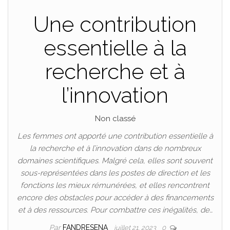
Une contribution
essentielle à la
recherche et à
l’innovation
Non classé
Les femmes ont apporté une contribution essentielle à
la recherche et à l’innovation dans de nombreux
domaines scientifiques. Malgré cela, elles sont souvent
sous-représentées dans les postes de direction et les
fonctions les mieux rémunérées, et elles rencontrent
encore des obstacles pour accéder à des financements
et à des ressources. Pour combattre ces inégalités, de…
Par
FANDRESENA
juillet 21, 2023
0