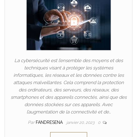
La cybersécurité est l’ensemble des moyens et des
techniques visant à protéger les systèmes
informatiques, les réseaux et les données contre les
attaques malveillantes. Cela comprend la protection
des ordinateurs, des serveurs, des réseaux, des
smartphones et des appareils connectés, ainsi que des
données stockées sur ces appareils. Avec
l’augmentation de la connectivité et de…
Par
FANDRESENA
janvier 20, 2023
0