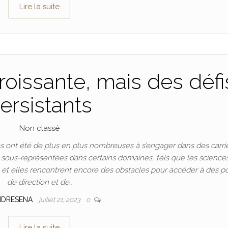
Lire la suite
oissante, mais des défi
ersistants
Non classé
 ont été de plus en plus nombreuses à s’engager dans des carri
t sous-représentées dans certains domaines, tels que les science
n, et elles rencontrent encore des obstacles pour accéder à des p
de direction et de…
NDRESENA
juillet 21, 2023
0
Lire la suite