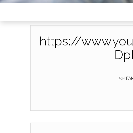
https://www.yo
Dp
Par
FA