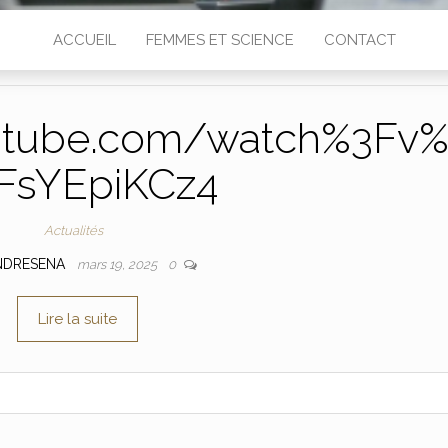
ACCUEIL
FEMMES ET SCIENCE
CONTACT
utube.com/watch%3Fv
FsYEpiKCz4
Actualités
NDRESENA
mars 19, 2025
0
Lire la suite