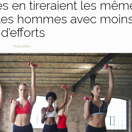
es en tireraient les mêm
 les hommes avec moin
d’efforts
Actualités