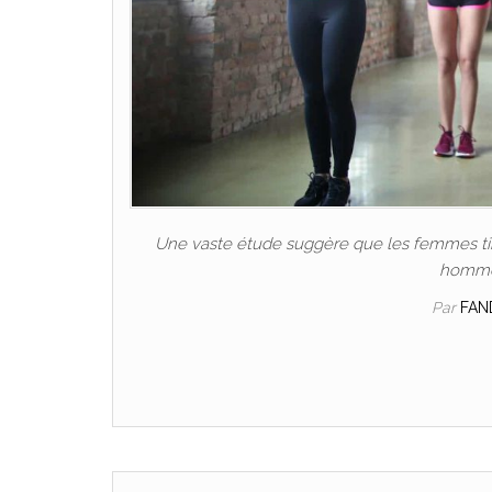
Une vaste étude suggère que les femmes tire
hommes
Par
FAN