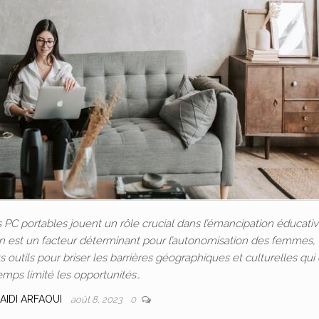
C portables jouent un rôle crucial dans l’émancipation éducativ
ion est un facteur déterminant pour l’autonomisation des femmes, 
outils pour briser les barrières géographiques et culturelles qui
emps limité les opportunités…
AIDI ARFAOUI
août 8, 2023
0