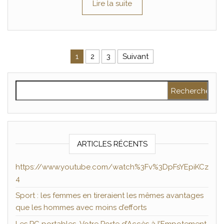
Lire la suite
Pagination des publications
1
2
3
Suivant
Rechercher :
ARTICLES RÉCENTS
https://www.youtube.com/watch%3Fv%3DpFsYEpiKCz
4
Sport : les femmes en tireraient les mêmes avantages
que les hommes avec moins d’efforts