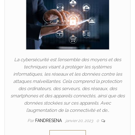
La cybersécurité est l’ensemble des moyens et des
techniques visant à protéger les systèmes
informatiques, les réseaux et les données contre les
attaques malveillantes. Cela comprend la protection
des ordinateurs, des serveurs, des réseaux, des
smartphones et des appareils connectés, ainsi que des
données stockées sur ces appareils. Avec
l’augmentation de la connectivité et de…
Par
FANDRESENA
janvier 20, 2023
0