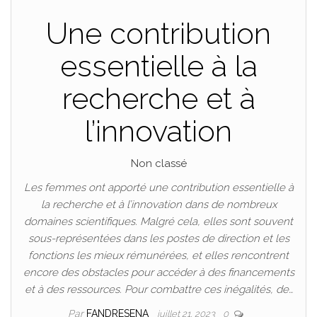
Une contribution
essentielle à la
recherche et à
l’innovation
Non classé
Les femmes ont apporté une contribution essentielle à
la recherche et à l’innovation dans de nombreux
domaines scientifiques. Malgré cela, elles sont souvent
sous-représentées dans les postes de direction et les
fonctions les mieux rémunérées, et elles rencontrent
encore des obstacles pour accéder à des financements
et à des ressources. Pour combattre ces inégalités, de…
Par
FANDRESENA
juillet 21, 2023
0