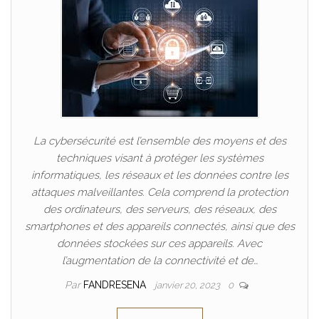
La cybersécurité est l’ensemble des moyens et des
techniques visant à protéger les systèmes
informatiques, les réseaux et les données contre les
attaques malveillantes. Cela comprend la protection
des ordinateurs, des serveurs, des réseaux, des
smartphones et des appareils connectés, ainsi que des
données stockées sur ces appareils. Avec
l’augmentation de la connectivité et de…
Par
FANDRESENA
janvier 20, 2023
0