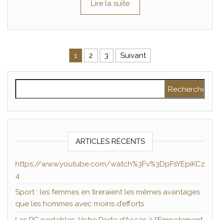
Lire la suite
Pagination des publications
1
2
3
Suivant
Rechercher :
ARTICLES RÉCENTS
https://www.youtube.com/watch%3Fv%3DpFsYEpiKCz
4
Sport : les femmes en tireraient les mêmes avantages
que les hommes avec moins d’efforts