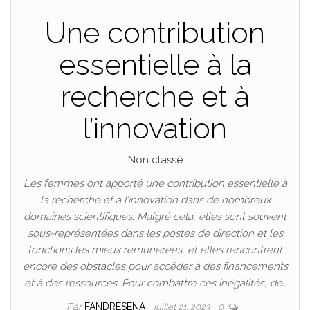
Une contribution
essentielle à la
recherche et à
l’innovation
Non classé
Les femmes ont apporté une contribution essentielle à
la recherche et à l’innovation dans de nombreux
domaines scientifiques. Malgré cela, elles sont souvent
sous-représentées dans les postes de direction et les
fonctions les mieux rémunérées, et elles rencontrent
encore des obstacles pour accéder à des financements
et à des ressources. Pour combattre ces inégalités, de…
Par
FANDRESENA
juillet 21, 2023
0