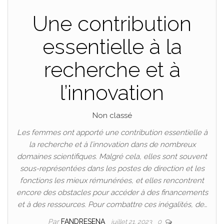
Une contribution
essentielle à la
recherche et à
l’innovation
Non classé
Les femmes ont apporté une contribution essentielle à
la recherche et à l’innovation dans de nombreux
domaines scientifiques. Malgré cela, elles sont souvent
sous-représentées dans les postes de direction et les
fonctions les mieux rémunérées, et elles rencontrent
encore des obstacles pour accéder à des financements
et à des ressources. Pour combattre ces inégalités, de…
Par
FANDRESENA
juillet 21, 2023
0