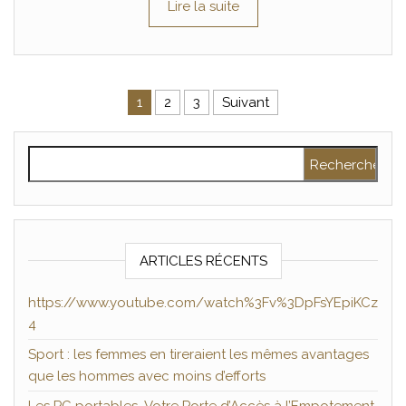
Lire la suite
Pagination des publications
1
2
3
Suivant
Rechercher :
ARTICLES RÉCENTS
https://www.youtube.com/watch%3Fv%3DpFsYEpiKCz
4
Sport : les femmes en tireraient les mêmes avantages
que les hommes avec moins d’efforts