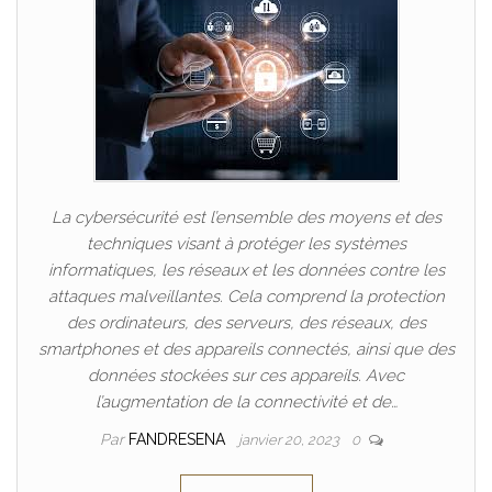
La cybersécurité est l’ensemble des moyens et des
techniques visant à protéger les systèmes
informatiques, les réseaux et les données contre les
attaques malveillantes. Cela comprend la protection
des ordinateurs, des serveurs, des réseaux, des
smartphones et des appareils connectés, ainsi que des
données stockées sur ces appareils. Avec
l’augmentation de la connectivité et de…
Par
FANDRESENA
janvier 20, 2023
0