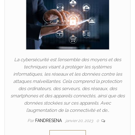
La cybersécurité est l’ensemble des moyens et des
techniques visant à protéger les systèmes
informatiques, les réseaux et les données contre les
attaques malveillantes. Cela comprend la protection
des ordinateurs, des serveurs, des réseaux, des
smartphones et des appareils connectés, ainsi que des
données stockées sur ces appareils. Avec
l’augmentation de la connectivité et de…
Par
FANDRESENA
janvier 20, 2023
0