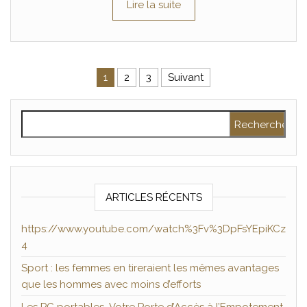
Lire la suite
Pagination des publications
1
2
3
Suivant
Rechercher :
ARTICLES RÉCENTS
https://www.youtube.com/watch%3Fv%3DpFsYEpiKCz
4
Sport : les femmes en tireraient les mêmes avantages
que les hommes avec moins d’efforts