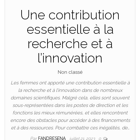
Une contribution
essentielle à la
recherche et à
l’innovation
Non classé
Les femmes ont apporté une contribution essentielle à
la recherche et à l’innovation dans de nombreux
domaines scientifiques. Malgré cela, elles sont souvent
sous-représentées dans les postes de direction et les
fonctions les mieux rémunérées, et elles rencontrent
encore des obstacles pour accéder à des financements
et à des ressources. Pour combattre ces inégalités, de…
Par
FANDRESENA
juillet 21, 2023
0