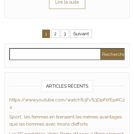
Lire la suite
Pagination des publications
1
2
3
Suivant
Rechercher :
ARTICLES RÉCENTS
https://www.youtube.com/watch%3Fv%3DpFsYEpiKCz
4
Sport : les femmes en tireraient les mêmes avantages
que les hommes avec moins d’efforts