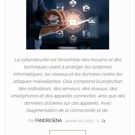
La cybersécurité est l’ensemble des moyens et des
techniques visant à protéger les systèmes
informatiques, les réseaux et les données contre les
attaques malveillantes. Cela comprend la protection
des ordinateurs, des serveurs, des réseaux, des
smartphones et des appareils connectés, ainsi que des
données stockées sur ces appareils. Avec
l’augmentation de la connectivité et de…
Par
FANDRESENA
janvier 20, 2023
0