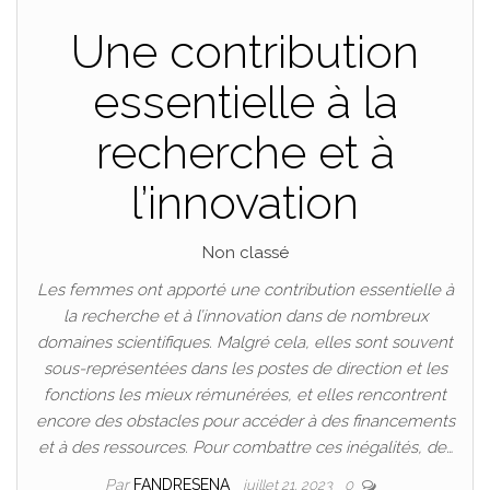
Une contribution
essentielle à la
recherche et à
l’innovation
Non classé
Les femmes ont apporté une contribution essentielle à
la recherche et à l’innovation dans de nombreux
domaines scientifiques. Malgré cela, elles sont souvent
sous-représentées dans les postes de direction et les
fonctions les mieux rémunérées, et elles rencontrent
encore des obstacles pour accéder à des financements
et à des ressources. Pour combattre ces inégalités, de…
Par
FANDRESENA
juillet 21, 2023
0