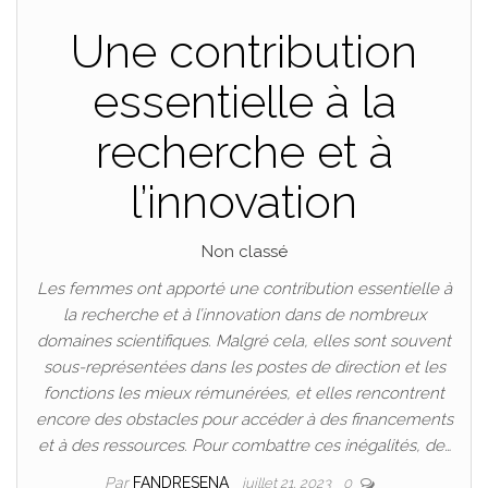
Une contribution
essentielle à la
recherche et à
l’innovation
Non classé
Les femmes ont apporté une contribution essentielle à
la recherche et à l’innovation dans de nombreux
domaines scientifiques. Malgré cela, elles sont souvent
sous-représentées dans les postes de direction et les
fonctions les mieux rémunérées, et elles rencontrent
encore des obstacles pour accéder à des financements
et à des ressources. Pour combattre ces inégalités, de…
Par
FANDRESENA
juillet 21, 2023
0