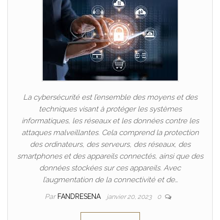
La cybersécurité est l’ensemble des moyens et des
techniques visant à protéger les systèmes
informatiques, les réseaux et les données contre les
attaques malveillantes. Cela comprend la protection
des ordinateurs, des serveurs, des réseaux, des
smartphones et des appareils connectés, ainsi que des
données stockées sur ces appareils. Avec
l’augmentation de la connectivité et de…
Par
FANDRESENA
janvier 20, 2023
0