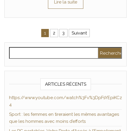
Lire la suite
Pagination des publications
1
2
3
Suivant
Rechercher :
ARTICLES RÉCENTS
https://www.youtube.com/watch%3Fv%3DpFsYEpiKCz
4
Sport : les femmes en tireraient les mêmes avantages
que les hommes avec moins d’efforts