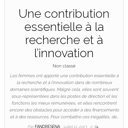
Une contribution
essentielle à la
recherche et à
l’innovation
Non classé
Les femmes ont apporté une contribution essentielle à
la recherche et à l’innovation dans de nombreux
domaines scientifiques. Malgré cela, elles sont souvent
sous-représentées dans les postes de direction et les
fonctions les mieux rémunérées, et elles rencontrent
encore des obstacles pour accéder à des financements
et à des ressources. Pour combattre ces inégalités, de…
Par
FANDRESENA
juillet 21, 2023
0