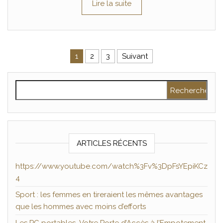
Lire la suite
Pagination des publications
1
2
3
Suivant
Rechercher :
ARTICLES RÉCENTS
https://www.youtube.com/watch%3Fv%3DpFsYEpiKCz
4
Sport : les femmes en tireraient les mêmes avantages
que les hommes avec moins d’efforts