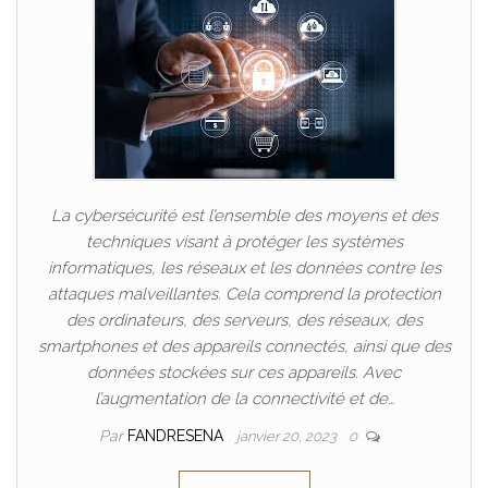
La cybersécurité est l’ensemble des moyens et des
techniques visant à protéger les systèmes
informatiques, les réseaux et les données contre les
attaques malveillantes. Cela comprend la protection
des ordinateurs, des serveurs, des réseaux, des
smartphones et des appareils connectés, ainsi que des
données stockées sur ces appareils. Avec
l’augmentation de la connectivité et de…
Par
FANDRESENA
janvier 20, 2023
0