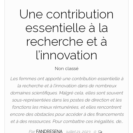
Une contribution
essentielle à la
recherche et à
l’innovation
Non classé
Les femmes ont apporté une contribution essentielle à
la recherche et à l’innovation dans de nombreux
domaines scientifiques. Malgré cela, elles sont souvent
sous-représentées dans les postes de direction et les
fonctions les mieux rémunérées, et elles rencontrent
encore des obstacles pour accéder à des financements
et à des ressources. Pour combattre ces inégalités, de…
Par
FANDRESENA
juillet 21, 2023
0