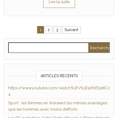
Lire la suite
Pagination des publications
1
2
3
Suivant
Rechercher :
ARTICLES RÉCENTS
https://www.youtube.com/watch%3Fv%3DpFsYEpiKCz
4
Sport : les femmes en tireraient les mêmes avantages
que les hommes avec moins d’efforts