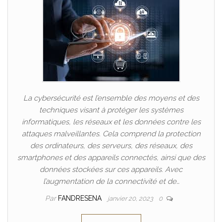
La cybersécurité est l’ensemble des moyens et des
techniques visant à protéger les systèmes
informatiques, les réseaux et les données contre les
attaques malveillantes. Cela comprend la protection
des ordinateurs, des serveurs, des réseaux, des
smartphones et des appareils connectés, ainsi que des
données stockées sur ces appareils. Avec
l’augmentation de la connectivité et de…
Par
FANDRESENA
janvier 20, 2023
0