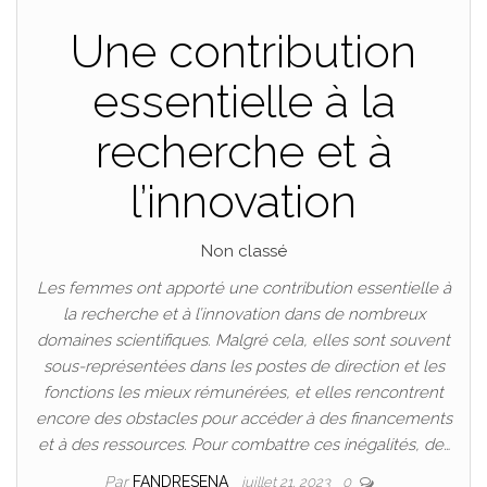
Une contribution
essentielle à la
recherche et à
l’innovation
Non classé
Les femmes ont apporté une contribution essentielle à
la recherche et à l’innovation dans de nombreux
domaines scientifiques. Malgré cela, elles sont souvent
sous-représentées dans les postes de direction et les
fonctions les mieux rémunérées, et elles rencontrent
encore des obstacles pour accéder à des financements
et à des ressources. Pour combattre ces inégalités, de…
Par
FANDRESENA
juillet 21, 2023
0