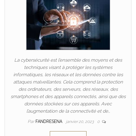
La cybersécurité est l’ensemble des moyens et des
techniques visant à protéger les systèmes
informatiques, les réseaux et les données contre les
attaques malveillantes. Cela comprend la protection
des ordinateurs, des serveurs, des réseaux, des
smartphones et des appareils connectés, ainsi que des
données stockées sur ces appareils. Avec
l’augmentation de la connectivité et de…
Par
FANDRESENA
janvier 20, 2023
0