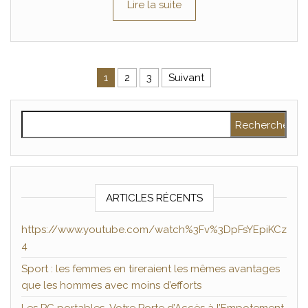
Lire la suite
Pagination des publications
1
2
3
Suivant
Rechercher :
ARTICLES RÉCENTS
https://www.youtube.com/watch%3Fv%3DpFsYEpiKCz
4
Sport : les femmes en tireraient les mêmes avantages
que les hommes avec moins d’efforts