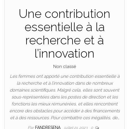
Une contribution
essentielle à la
recherche et à
l’innovation
Non classé
Les femmes ont apporté une contribution essentielle à
la recherche et à l’innovation dans de nombreux
domaines scientifiques. Malgré cela, elles sont souvent
sous-représentées dans les postes de direction et les
fonctions les mieux rémunérées, et elles rencontrent
encore des obstacles pour accéder à des financements
et à des ressources. Pour combattre ces inégalités, de…
Par
FANDRESENA
juillet 21, 2023
0