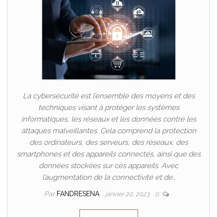
La cybersécurité est l’ensemble des moyens et des
techniques visant à protéger les systèmes
informatiques, les réseaux et les données contre les
attaques malveillantes. Cela comprend la protection
des ordinateurs, des serveurs, des réseaux, des
smartphones et des appareils connectés, ainsi que des
données stockées sur ces appareils. Avec
l’augmentation de la connectivité et de…
Par
FANDRESENA
janvier 20, 2023
0