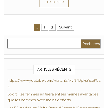
Lire la suite
Pagination des publications
1
2
3
Suivant
Rechercher :
ARTICLES RÉCENTS
https://www.youtube.com/watch%3Fv%3DpFsYEpiKCz
4
Sport : les femmes en tireraient les mêmes avantages
que les hommes avec moins d’efforts