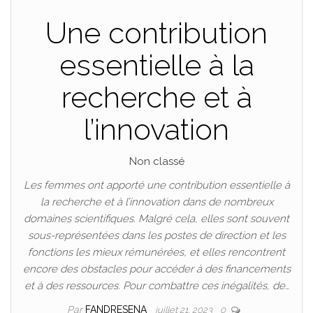
Une contribution
essentielle à la
recherche et à
l’innovation
Non classé
Les femmes ont apporté une contribution essentielle à
la recherche et à l’innovation dans de nombreux
domaines scientifiques. Malgré cela, elles sont souvent
sous-représentées dans les postes de direction et les
fonctions les mieux rémunérées, et elles rencontrent
encore des obstacles pour accéder à des financements
et à des ressources. Pour combattre ces inégalités, de…
Par
FANDRESENA
juillet 21, 2023
0