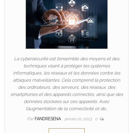
La cybersécurité est l’ensemble des moyens et des
techniques visant à protéger les systèmes
informatiques, les réseaux et les données contre les
attaques malveillantes. Cela comprend la protection
des ordinateurs, des serveurs, des réseaux, des
smartphones et des appareils connectés, ainsi que des
données stockées sur ces appareils. Avec
l’augmentation de la connectivité et de…
Par
FANDRESENA
janvier 20, 2023
0