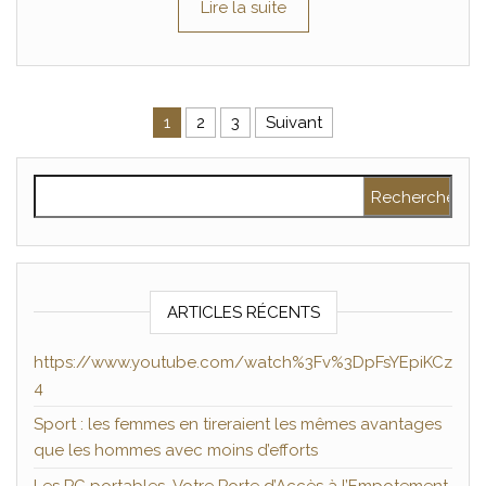
Lire la suite
Pagination des publications
1
2
3
Suivant
Rechercher :
ARTICLES RÉCENTS
https://www.youtube.com/watch%3Fv%3DpFsYEpiKCz
4
Sport : les femmes en tireraient les mêmes avantages
que les hommes avec moins d’efforts