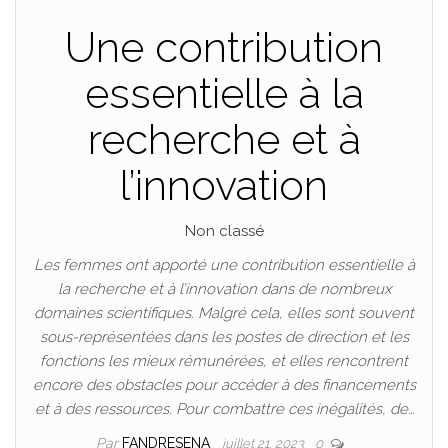
Une contribution
essentielle à la
recherche et à
l’innovation
Non classé
Les femmes ont apporté une contribution essentielle à
la recherche et à l’innovation dans de nombreux
domaines scientifiques. Malgré cela, elles sont souvent
sous-représentées dans les postes de direction et les
fonctions les mieux rémunérées, et elles rencontrent
encore des obstacles pour accéder à des financements
et à des ressources. Pour combattre ces inégalités, de…
Par
FANDRESENA
juillet 21, 2023
0