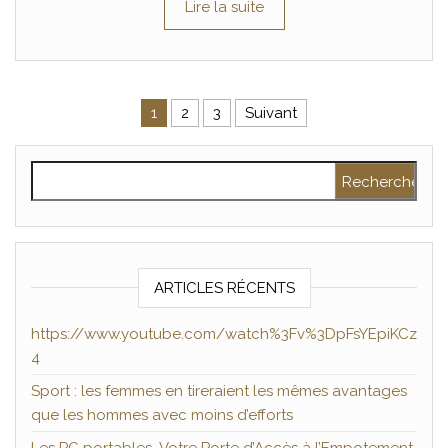
Lire la suite
Pagination des publications
1
2
3
Suivant
Rechercher :
ARTICLES RÉCENTS
https://www.youtube.com/watch%3Fv%3DpFsYEpiKCz
4
Sport : les femmes en tireraient les mêmes avantages
que les hommes avec moins d’efforts