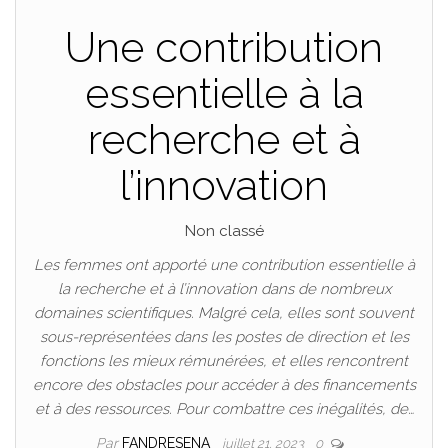
Une contribution
essentielle à la
recherche et à
l’innovation
Non classé
Les femmes ont apporté une contribution essentielle à
la recherche et à l’innovation dans de nombreux
domaines scientifiques. Malgré cela, elles sont souvent
sous-représentées dans les postes de direction et les
fonctions les mieux rémunérées, et elles rencontrent
encore des obstacles pour accéder à des financements
et à des ressources. Pour combattre ces inégalités, de…
Par
FANDRESENA
juillet 21, 2023
0