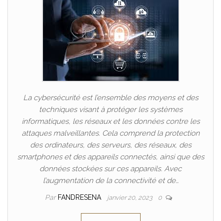
La cybersécurité est l’ensemble des moyens et des
techniques visant à protéger les systèmes
informatiques, les réseaux et les données contre les
attaques malveillantes. Cela comprend la protection
des ordinateurs, des serveurs, des réseaux, des
smartphones et des appareils connectés, ainsi que des
données stockées sur ces appareils. Avec
l’augmentation de la connectivité et de…
Par
FANDRESENA
janvier 20, 2023
0